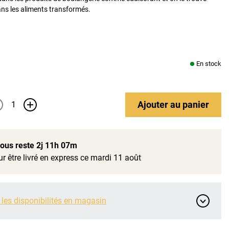
s les aliments transformés.
En stock
Ajouter
au panier
+
 vous reste
2j 11h 07m
r être livré en express ce mardi 11 août
 les disponibilités en magasin