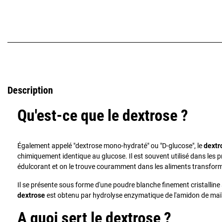
Description
Qu'est-ce que le dextrose ?
Également appelé "dextrose mono-hydraté" ou "D-glucose", le
dextr
chimiquement identique au glucose. Il est souvent utilisé dans les
édulcorant et on le trouve couramment dans les aliments transfor
Il se présente sous forme d'une poudre blanche finement cristalline
dextrose
est obtenu par hydrolyse enzymatique de l'amidon de maïs p
A quoi sert le dextrose ?