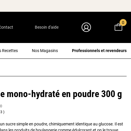
0
Contact
Besoin d'aide
Mon Compte
 Recettes
Nos Magasins
Professionnels et revendeurs
se mono-hydraté en poudre 300 g
0
3
 un sucre simple en poudre, chimiquement identique au glucose. Il est
 dans les produits de boulangerie comme édulcorant et on le trouve