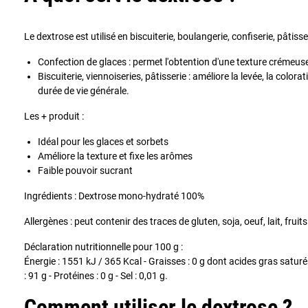
Le dextrose est utilisé en biscuiterie, boulangerie, confiserie, pâtisse
Confection de glaces : permet l'obtention d'une texture crémeuse
Biscuiterie, viennoiseries, pâtisserie : améliore la levée, la colorat
durée de vie générale.
Les + produit :
Idéal pour les glaces et sorbets
Améliore la texture et fixe les arômes
Faible pouvoir sucrant
Ingrédients : Dextrose mono-hydraté 100%
Allergènes : peut contenir des traces de gluten, soja, oeuf, lait, fruits
Déclaration nutritionnelle pour 100 g :
Énergie : 1551 kJ / 365 Kcal - Graisses : 0 g dont acides gras saturés
: 91 g - Protéines : 0 g - Sel : 0,01 g.
Comment utiliser le dextrose ?