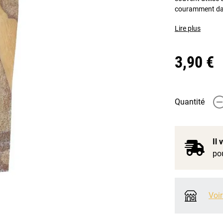
couramment dan
Lire plus
3,90 €
Quantité
-
Il
pou
Voir