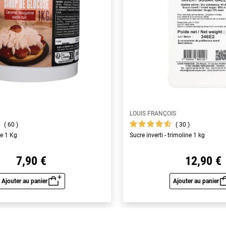
LOUIS FRANÇOIS
60
30
se 1 Kg
Sucre inverti - trimoline 1 kg
7,90 €
12,90 €
Ajouter au panier
Ajouter au panier
Aperçu rapide
Aperç