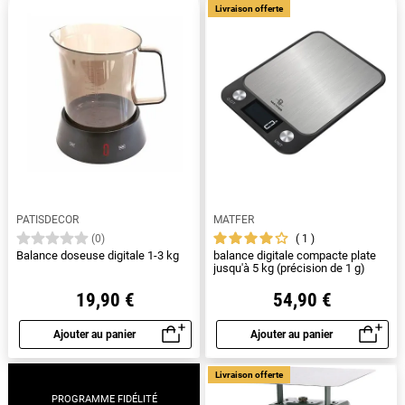
Livraison offerte
recherchiez une balance de cuisine mécanique ou
digitale, nous avons le modèle qu'il vous faut. Parcourez
notre sélection dès maintenant pour trouver la balance de
cuisine idéale pour vos besoins
PATISDECOR
MATFER
1
(0)
Balance doseuse digitale 1-3 kg
balance digitale compacte plate
jusqu'à 5 kg (précision de 1 g)
19,90 €
54,90 €
Ajouter au panier
Ajouter au panier
Aperçu rapide
Aperçu rapide
Livraison offerte
PROGRAMME FIDÉLITÉ