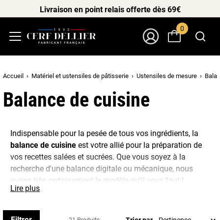
Livraison en point relais offerte dès 69€
0
Menu
Mon Compte
Accueil
Matériel et ustensiles de pâtisserie
Ustensiles de mesure
Balan
Balance de cuisine
Indispensable pour la pesée de tous vos ingrédients, la
balance de cuisine
est votre allié pour la préparation de
vos recettes salées et sucrées. Que vous soyez à la
recherche d'une balance digitale ou mécanique, nous
avons très certainement le modèle qu'il vous faut !
Lire plus
Nous proposons une large sélection de balances
mécaniques et digitales pour vous aider à mesurer avec
Filtrer
Trier par