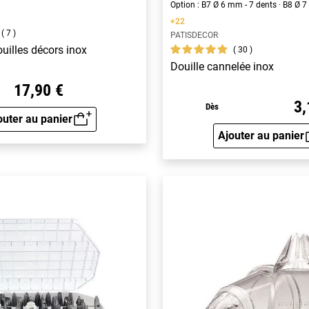
Option : B7 Ø 6 mm - 7 dents · B8 Ø 
+22
7
PATISDECOR
ouilles décors inox
30
Douille cannelée inox
17,90 €
3,
Dès
outer au panier
Aperçu rapide
Ajouter au panier
Aperçu 