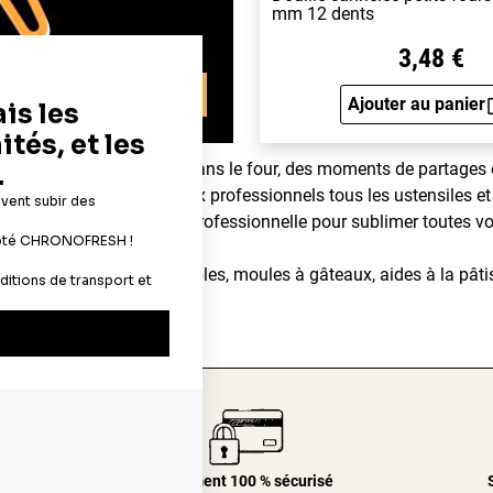
mm 12 dents
3,48 €
oir les conditions
Ajouter au panier
Aperçu 
dégageant d'un gâteau dans le four, des moments de partages en 
ns aux particuliers et aux professionnels tous les ustensiles et 
ents pâtissiers de qualité professionnelle pour sublimer toutes vo
imentaires, décors comestibles, moules à gâteaux, aides à la pâtis
er.com
24/48h
Paiement 100 % sécurisé