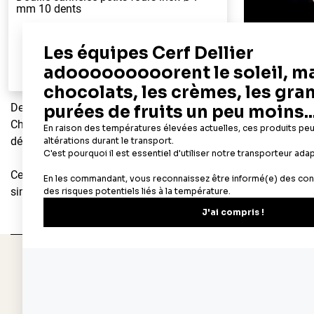
mm 10 dents
3,48 €
V
Ajouter au panier
Aperçu rapide
Des souvenirs d'enfance retrouvés dans les bonnes odeurs se 
Chez Cerf Dellier, c'est une passion depuis 1932 : nous proposo
délicieux gâteaux, tartes, entremets... sans oublier les ingrédi
Cercles à pâtisserie, poche à douille, pâte à sucre, additifs al
simples, comme les plus compliquées, se trouve sur
cerfdelli
Depuis 1932
Livraison rapide 