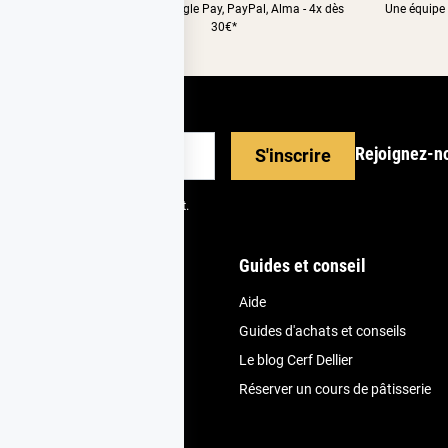
nt relais
CB, Apple&Google Pay, PayPal, Alma - 4x dès
Une équipe 
30€*
Rejoignez-n
S'inscrire
scrire depuis votre espace client.
nde
Guides et conseil
Aide
et fidélité
Guides d'achats et conseils
vice client
Le blog Cerf Dellier
ivraison
Réserver un cours de pâtisserie
uit