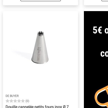
5€ o
c
DE BUYER
(0)
Douille cannelée petits fours inox Ø 7