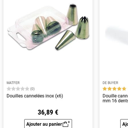
MATFER
DE BUYER
(0)
Douilles cannelées inox (x6)
Douille cann
mm 16 dent
36,89 €
Ajouter au panier
Aj
Aperçu rapide