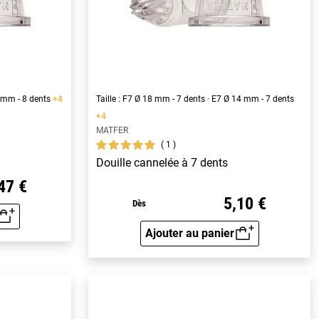
3 mm - 8 dents
+4
Taille : F7 Ø 18 mm - 7 dents · E7 Ø 14 mm - 7 dents
+4
MATFER
1
Douille cannelée à 7 dents
47 €
5,10 €
Dès
rapide
Ajouter au panier
Aperçu rapide