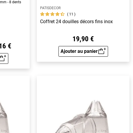
7 mm - 8 dents
PATISDECOR
11
Coffret 24 douilles décors fins inox
19,90 €
16 €
Ajouter au panier
Aperçu rapide
rapide