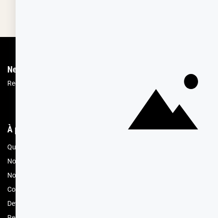
Fabricant français reconnu
Offerte dès 69 € en poi
Newsletter
Recevez les recettes, astuces et offres spéciales.
Vous pourrez vous désin
À propos de Cerf Dellier
Votre comma
Qui sommes nous
Mon compte
Nos engagements RSE
Offres spéciales 
Nos magasins
Contacter le ser
Compte professionnel
Conditions de l
Devenez revendeur
Retours de prod
Recrutement