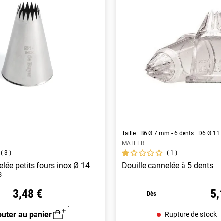
Taille : B6 Ø 7 mm - 6 dents · D6 Ø 1
MATFER
3
1
elée petits fours inox Ø 14
Douille cannelée à 5 dents
s
3,48 €
5,
Dès
outer au panier
Rupture de stock
Aperçu rapide