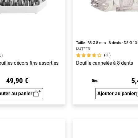
Taille : B8 Ø 8 mm - 8 dents · D8 Ø 1
MATFER
2
0)
uilles décors fins assorties
Douille cannelée à 8 dents
49,90 €
5,
Dès
outer au panier
Ajouter au panier
Aperçu rapide
Aperçu 