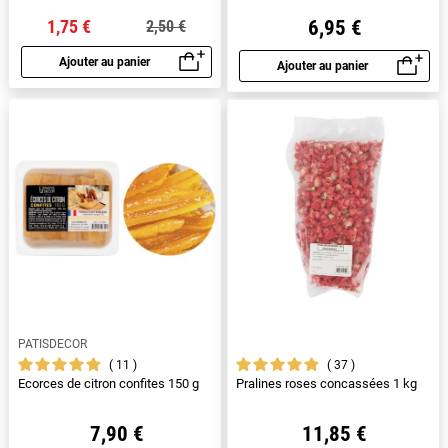
1,75 €
6,95 €
2,50 €
Ajouter au panier
Ajouter au panier
Aperçu rapide
Aperçu rapide
PATISDECOR
11
37
Ecorces de citron confites 150 g
Pralines roses concassées 1 kg
7,90 €
11,85 €