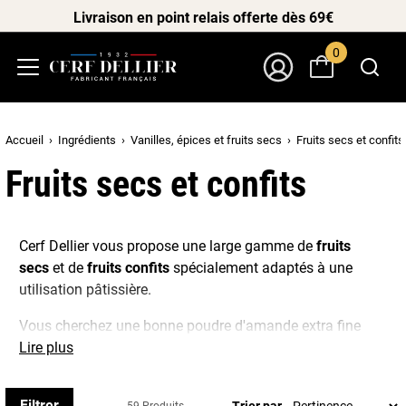
Livraison en point relais offerte dès 69€
0
Menu
Mon Compte
Accueil
Ingrédients
Vanilles, épices et fruits secs
Fruits secs et confits
Fruits secs et confits
Cerf Dellier vous propose une large gamme de
fruits
secs
et de
fruits confits
spécialement adaptés à une
utilisation pâtissière.
Vous cherchez une bonne poudre d'amande extra fine
pour vos macarons ? de la fève de tonka pour parfumer
Lire plus
vos recettes au chocolat ? des raisins secs et des écorces
d'oranges confites pour vos mendiants ?
Filtrer
Trier par