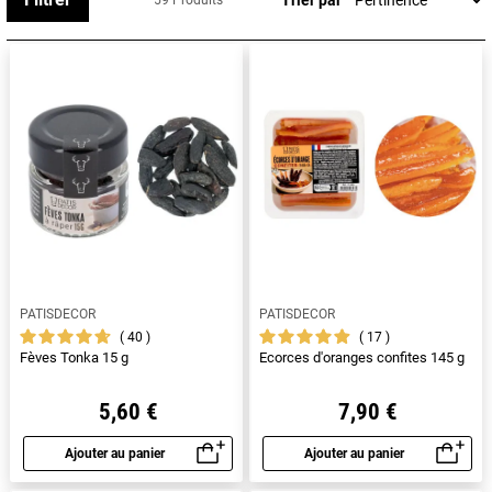
59 Produits
Découvrez notre sélection de fruits secs et de fruits
confits de qualité, pour une utilisation en pâtisserie et en
chocolaterie : amandes en poudre, râpées, effilées ou
hachées, brisures de pistache, gousses de vanille.
Nos
fruits confits
(oranges confites, crème de marrons,
cerises bigarreaux, écorces d'agrumes, griottes...)
entreront dans la préparation de tous vos desserts :
florentins, cakes, truffes....
PATISDECOR
PATISDECOR
40
17
Fèves Tonka 15 g
Ecorces d'oranges confites 145 g
5,60 €
7,90 €
Ajouter au panier
Ajouter au panier
Aperçu rapide
Aperçu rapide