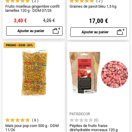
2
2
Fruits moelleux gingembre confit
Graines de pavot bleu 1,5 kg
lamelles 120 g - DDM 07/26
3,40 €
17,00 €
4,25 €
Ajouter au panier
Ajouter au panier
Aperçu rapide
Aperçu rapide
PROMO - DDM -30%
PATISDECOR
6
(0)
Maïs pour pop corn 500 g - DDM
Pépites de fruits fraise
11/26
déshydratée morceaux 120 g