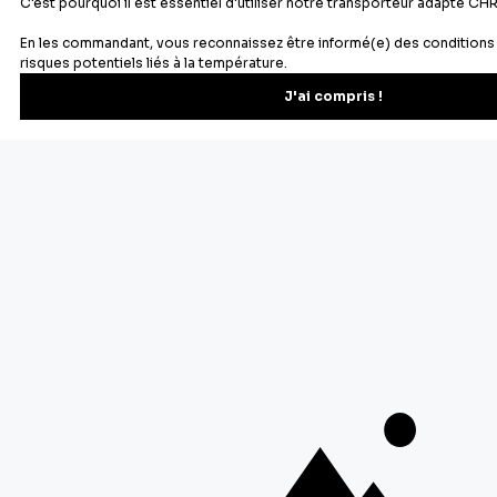
confits, les cerises bigarreaux, etc.
Des souvenirs d'enfance retrouvés dans les bonnes odeurs se
dégageant d'un gâteau dans le four, des moments de
partages en famille... nous avons tous une raison d'aimer la
pâtisserie. Chez Cerf Dellier, c'est une passion depuis 1932 :
nous proposons aux particuliers et aux professionnels tous
les ustensiles et le matériel de pâtisserie indispensables à la
réalisation de délicieux gâteaux, tartes, entremets... sans
oublier les ingrédients pâtissiers de qualité professionnelle
pour sublimer toutes vos réalisations.
Cercles à pâtisserie, poche à douille, pâte à sucre, additifs
alimentaires, décors comestibles, moules à gâteaux, aides à
la pâtisserie, etc. Tout le nécessaire pour les réalisations les
plus simples, comme les plus compliquées, se trouve sur