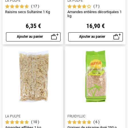
LA PULPE
LA PULPE
17
7
Raisins secs Sultanine 1 Kg
Amandes entières décortiquées 1
kg
6,35 €
16,90 €
Ajouter au panier
Ajouter au panier
Aperçu rapide
Aperçu rapide
LA PULPE
FRUIDYLLIC
10
6
Amandes effilées 1 kg
Graines de sésame doré 250 g