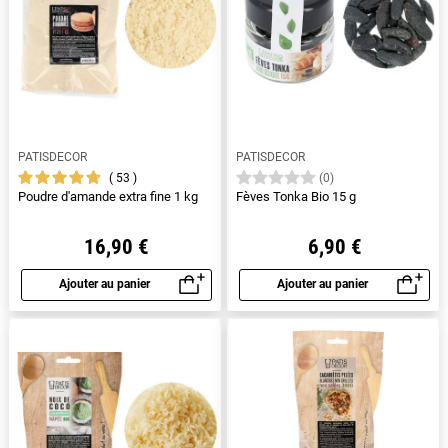
PATISDECOR
PATISDECOR
53
(0)
Poudre d'amande extra fine 1 kg
Fèves Tonka Bio 15 g
16,90 €
6,90 €
Ajouter au panier
Ajouter au panier
Aperçu rapide
Aperçu rapide