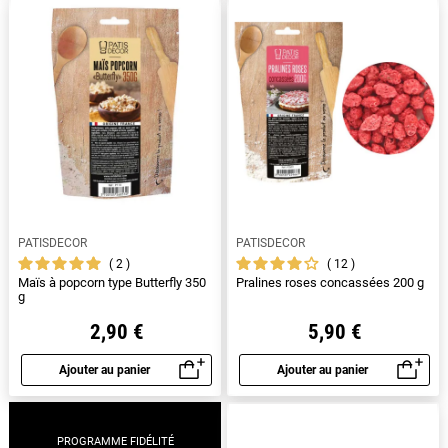
PATISDECOR
PATISDECOR
2
12
Maïs à popcorn type Butterfly 350
Pralines roses concassées 200 g
g
2,90 €
5,90 €
Ajouter au panier
Ajouter au panier
Aperçu rapide
Aperçu rapide
PROGRAMME FIDÉLITÉ