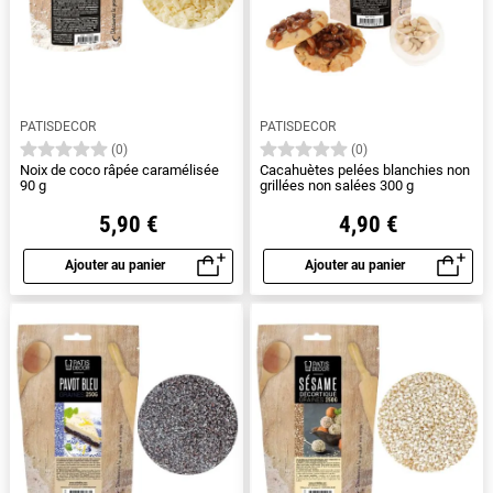
PATISDECOR
PATISDECOR
(0)
(0)
Noix de coco râpée caramélisée
Cacahuètes pelées blanchies non
90 g
grillées non salées 300 g
5,90 €
4,90 €
Ajouter au panier
Ajouter au panier
Aperçu rapide
Aperçu rapide