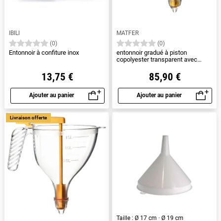
IBILI
MATFER
(0)
(0)
Entonnoir à confiture inox
entonnoir gradué à piston
copolyester transparent avec
support et 1 douille - 0.75 L
13,75 €
85,90 €
Ajouter au panier
Ajouter au panier
Aperçu rapide
Aperçu rapide
Livraison offerte
Taille : Ø 17 cm · Ø 19 cm