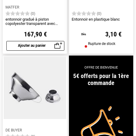
MATFER
(0)
(0)
entonnoir gradué à piston
Entonnoir en plastique blanc
copolyester transparent avec
support et 4 douilles - 1.5 L
167,90 €
3,10 €
Dès
Rupture de stock
Ajouter au panier
Aperçu rapide
OFFRE DE BIENVENUE
5€ offerts pour la 1ère
commande
DE BUYER