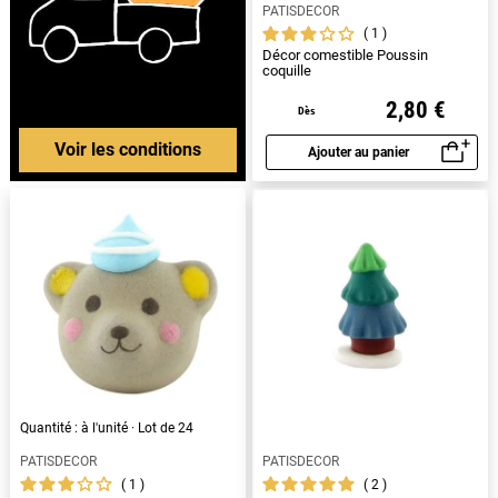
PATISDECOR
1
Décor comestible Poussin
coquille
2,80 €
Dès
Voir les conditions
Ajouter au panier
Aperçu rapide
Quantité : à l'unité · Lot de 24
PATISDECOR
PATISDECOR
1
2