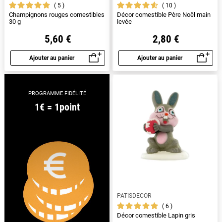
5
10
Champignons rouges comestibles
Décor comestible Père Noël main
30 g
levée
5,60 €
2,80 €
Ajouter au panier
Ajouter au panier
Aperçu rapide
Aperçu rapide
PROGRAMME FIDÉLITÉ
1€ = 1point
PATISDECOR
6
Décor comestible Lapin gris