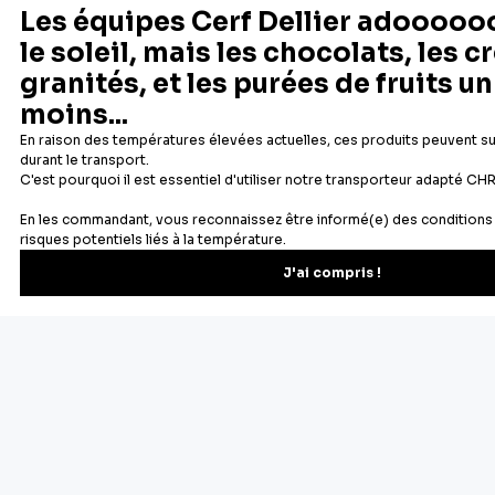
PATISDECOR
PATISDECOR
3
3
Décors mini billes noires et
Décor comestible Famille de
blanches
bonshommes de neige
2,95 €
3,30 €
Ajouter au panier
Ajouter au panier
Aperçu rapide
Aperçu rapide
1
2
3
4
Suivant
Des souvenirs d'enfance retrouvés dans les bonnes odeurs se
dégageant d'un gâteau dans le four, des moments de
partages en famille... nous avons tous une raison d'aimer la
pâtisserie. Chez Cerf Dellier, c'est une passion depuis 1932 :