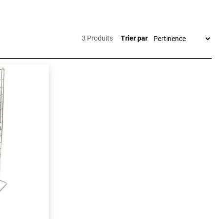
aleur, y
3 Produits
Trier par
er la cuisson
t également
iles à