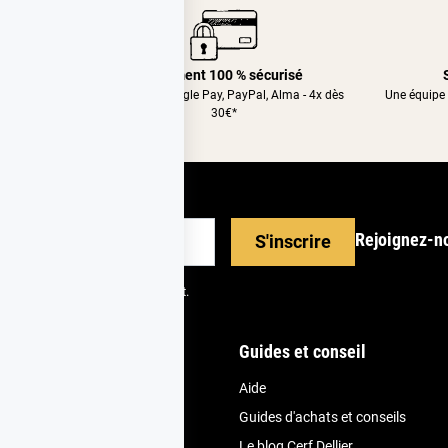
24/48h
Paiement 100 % sécurisé
nt relais
CB, Apple&Google Pay, PayPal, Alma - 4x dès
Une équipe 
30€*
Rejoignez-n
S'inscrire
scrire depuis votre espace client.
nde
Guides et conseil
Aide
et fidélité
Guides d'achats et conseils
vice client
Le blog Cerf Dellier