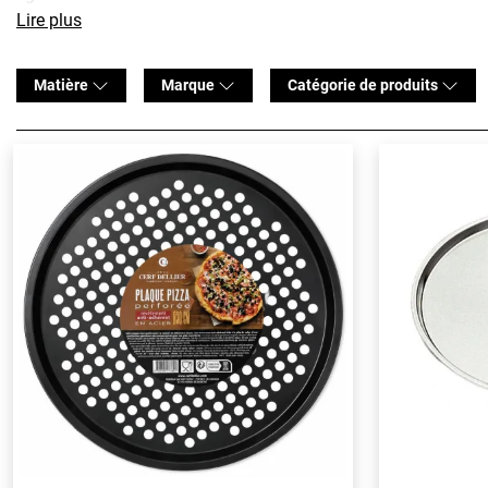
distribution uniforme de la chaleur. Ils sont également très pol
Lire plus
compris le four et le barbecue.
Matière
Marque
Catégorie de produits
Les plaques à pizza en pierre ou en argile réfractaire sont un
traditionnelle au four à bois. Ces moules absorbent l'humidité
très durables et peuvent durer de nombreuses années avec un 
Les moules à pizza en silicone sont également très populaires c
nettoyer et à ranger.
Enfin, les plaques à pizza en aluminium sont également une op