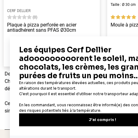
Taille : Ø 30 cm
CERF DELLIER
(0)
Plaque à pizza perforée en acier
Moule à pizz
antiadhérent sans PFAS Ø30cm
8,90 €
Dès
Ajouter au panier
Aperçu rapide
Des souvenirs d'enfance retrouvés dans les bonnes odeurs se 
Chez Cerf Dellier, c'est une passion depuis 1932 : nous proposo
délicieux gâteaux, tartes, entremets... sans oublier les ingrédi
Cercles à pâtisserie, poche à douille, pâte à sucre, additifs al
simples, comme les plus compliquées, se trouve sur
cerfdelli