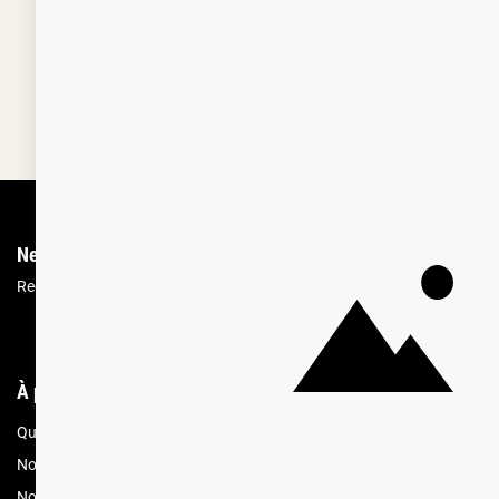
Depuis 1932
Livraison rapide 
Fabricant français reconnu
Offerte dès 69 € en poi
Newsletter
Recevez les recettes, astuces et offres spéciales.
Vous pourrez vous désin
À propos de Cerf Dellier
Votre comma
Qui sommes nous
Mon compte
Nos engagements RSE
Offres spéciales 
Nos magasins
Contacter le ser