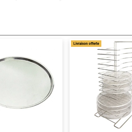
yvalents et peuvent être utilisés sur une variété de sources de ch
 excellent choix pour les amateurs de pizza qui cherchent à recré
 et offrent une croûte croustillante et légèrement fumée. Ils son
entretien approprié.
Livraison offerte
ar ils sont légers et faciles à manipuler. Ils sont également fac
tion abordable et légère pour les cuisiniers à domicile.