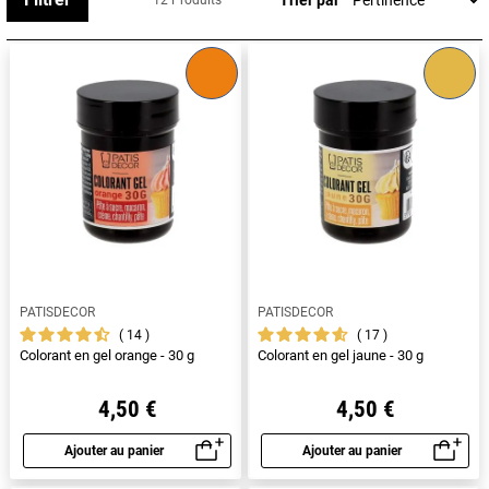
12 Produits
La couleur de ces colorants résiste à la cuisson. Ils se
mélangent facilement, permettant de créer de nouvelles
teintes et nuances facilement !
PATISDECOR
PATISDECOR
14
17
Colorant en gel orange - 30 g
Colorant en gel jaune - 30 g
4,50 €
4,50 €
Ajouter au panier
Ajouter au panier
Aperçu rapide
Aperçu rapide