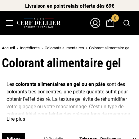
Livraison en point relais offerte dès 69€
0
Menu
Mon Compte
Accueil
Ingrédients
Colorants alimentaires
Colorant alimentaire gel
Colorant alimentaire gel
Les
colorants alimentaires en gel ou en pâte
sont des
colorants très concentrés, une petite quantité suffit pour
obtenir l'effet désiré. La texture gel évite de réhumidifier
votre glaçage ou votre macaronnage. C'est un type de
colorant idéal pour teinter des préparations de macarons,
Lire plus
de la pâte à sucre, de la pâte d’amande, de la crème au
beurre...
Filtrer
Trier par