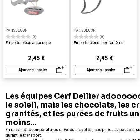
PATISDECOR
PATISDECOR
(0)
(0)
Emporte-pièce arabesque
Emporte-pièce inox fantôme
2,45 €
2,45 €
Ajouter au panier
Ajouter au panier
Aperçu rapide
Aperçu rapide
1
2
3
4
Suivant