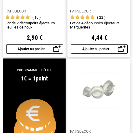
PATISDECOR
PATISDECOR
10
22
Lot de 2 découpoirs éjecteurs
Lot de 4 découpoirs éjecteurs
Feuilles de houx
Marguerites
2,90 €
4,44 €
Ajouter au panier
Ajouter au panier
Aperçu rapide
Aperçu rapide
PROGRAMME FIDÉLITÉ
1€ = 1point
PATISDECOR