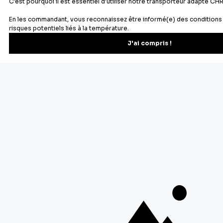
Les questions fréquemment posées
Vous voulez en savoir plus ?
Qu'est-ce qu'un emporte-pièce ?
Un
emporte-pièce
est un accessoire pâtissier,
généralement en inox ou en fer blanc, de forme
déterminée, que l'on utilise pour détailler des
pièces de cette forme dans une pâte avant
cuisson.
Avec un
emporte-pièce
, il est facile de réaliser
des biscuits, des sablés, mais aussi des
décorations en
pâte à sucre
,
pâte d'amande
ou
encore
gumpaste
.
Les
emporte-pièces
sont disponibles dans des
tailles et des formes variées :
emporte-pièce fleur
,
emporte-pièce biscuits
,
emporte-pièce rond
,