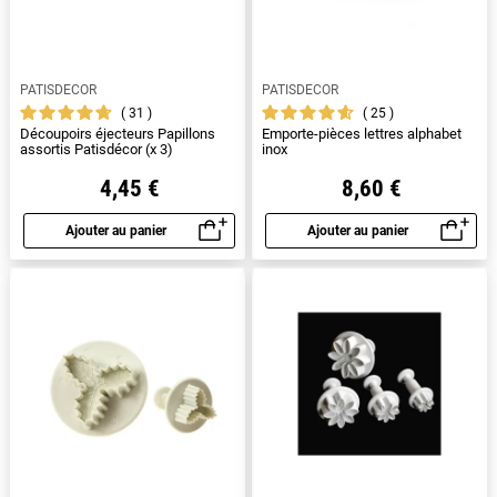
PATISDECOR
PATISDECOR
31
25
Découpoirs éjecteurs Papillons
Emporte-pièces lettres alphabet
assortis Patisdécor (x 3)
inox
4,45 €
8,60 €
Ajouter au panier
Ajouter au panier
Aperçu rapide
Aperçu rapide