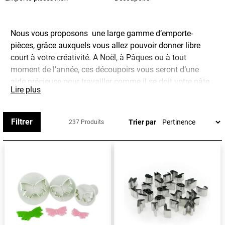
Nous vous proposons une large gamme d’emporte-
pièces, grâce auxquels vous allez pouvoir donner libre
court à votre créativité. A Noël, à Pâques ou à tout
moment de l’année, ces découpoirs vous seront d’une
aide précieuse pour travailler comme il se doit votre pâte,
Lire plus
afin de donner la forme souhaitée à vos biscuits et sablés
via une découpe nette et précise de la pâte.
Filtrer
Trier par
237 Produits
Ces emporte-pièces sont spécialement conçus pour un
usage culinaire vous sont proposés dans plusieurs
matériaux : plastique, inox, fer blanc, ou encore, en
polyglass.
Adepte du cake design ? Retrouvez toute notre
sélection
d'emporte-pièces pour pâte à sucre
et notre
gamme
de découpoirs éjecteurs
.