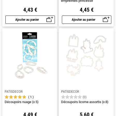
empreintes princesse
4,43 €
4,45 €
Ajouter au panier
Ajouter au panier
Aperçu rapide
Aperçu rapide
PATISDECOR
PATISDECOR
1
(0)
Découpoirs nuage (x 5)
Découpoirs licorne assortis (x 8)
4,49 €
5,60 €