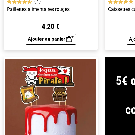
4
Paillettes alimentaires rouges
Caissettes c
4,20 €
Ajouter au panier
Aj
Aperçu rapide
5€ o
c