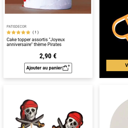
PATISDECOR
1
Cake topper assortis "Joyeux
anniversaire" thème Pirates
2,90 €
V
Ajouter au panier
Aperçu rapide