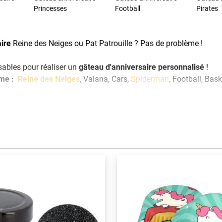
Princesses
Football
Pirates
ire
Reine des Neiges ou Pat Patrouille ? Pas de problème !
sables pour réaliser un
gâteau d'anniversaire personnalisé
!
ème :
Reine des Neiges
, Vaiana, Cars,
Spiderman
, Football, Bask
ite, enterrements de vie de garçon ou de jeune fille.. Fêtez tous
nnalisée
à l'aide d'un
kit décor gâteau
, de
pâte à sucre
, de
décor