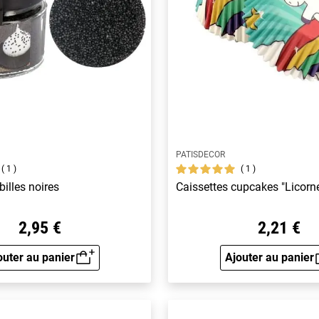
PATISDECOR
1
1
billes noires
Caissettes cupcakes "Licorn
2,95 €
2,21 €
outer au panier
Ajouter au panier
Aperçu rapide
Aperçu 