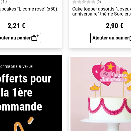
1
(0)
upcakes "Licorne rose" (x50)
Cake topper assortis "Joyeu
anniversaire" thème Sorciers
2,21 €
2,90 €
outer au panier
Ajouter au panier
Aperçu rapide
Aperçu 
OFFRE DE BIENVENUE
fferts pour
la 1ère
ommande