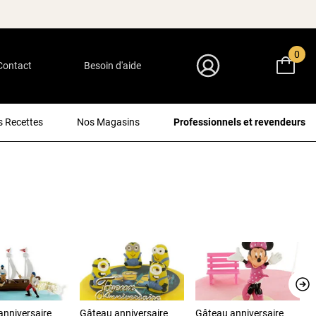
0
Contact
Besoin d'aide
Mon Compte
 Recettes
Nos Magasins
Professionnels et revendeurs
anniversaire
Gâteau anniversaire
Gâteau anniversaire
G