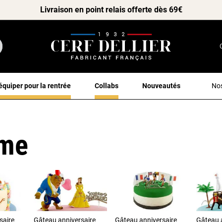
Livraison en point relais offerte dès 69€
équiper pour la rentrée
Collabs
Nouveautés
Nos
ème
saire
Gâteau anniversaire
Gâteau anniversaire
Gâteau 