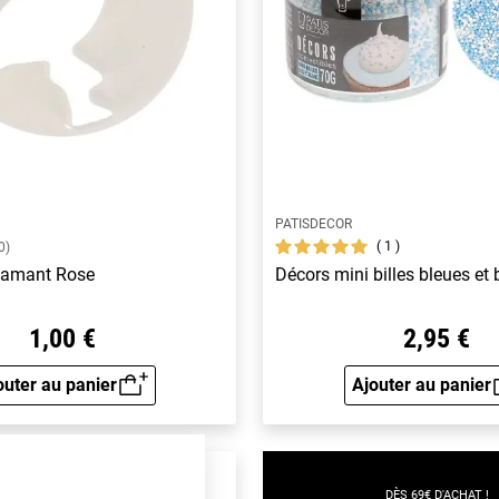
PATISDECOR
1
0)
lamant Rose
Décors mini billes bleues et
1,00 €
2,95 €
outer au panier
Ajouter au panier
Aperçu rapide
Aperçu 
DÈS 69€ D'ACHAT !