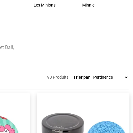
Les Minions
Minnie
et Ball,
 ces
s
193 Produits
Trier par