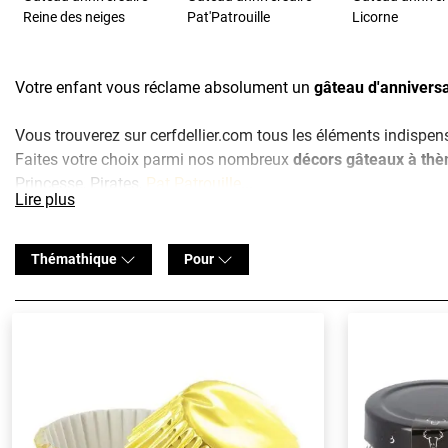
Reine des neiges
Pat'Patrouille
Licorne
Votre enfant vous réclame absolument un
gâteau d'anniversa
Vous trouverez sur cerfdellier.com tous les éléments indispen
Faites votre choix parmi nos nombreux
décors gâteaux à th
Princesse, Pirates,
Pat Patrouille
...
Lire plus
Mais ce n'est pas tout : baptême, baby shower, départs en retra
moments inoubliables avec une
décoration pâtisserie perso
Thémathique
Pour
comestibles
, de
bougies
...