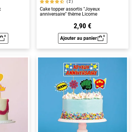
2
x
Cake topper assortis "Joyeux
anniversaire" thème Licorne
2,90 €
Ajouter au panier
rapide
Aperçu rapide