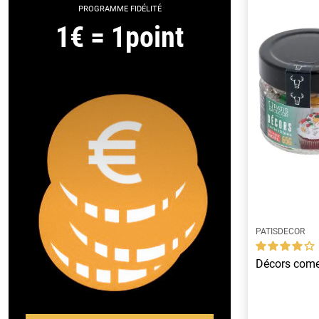
PROGRAMME FIDÉLITÉ
1€ = 1point
PATISDECOR
Décors come