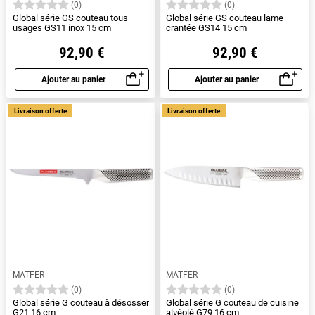
(0)
(0)
Global série GS couteau tous
Global série GS couteau lame
usages GS11 inox 15 cm
crantée GS14 15 cm
92,90 €
92,90 €
Ajouter au panier
Ajouter au panier
Aperçu rapide
Aperçu rapide
Livraison offerte
Livraison offerte
MATFER
MATFER
(0)
(0)
Global série G couteau à désosser
Global série G couteau de cuisine
G21 16 cm
alvéolé G79 16 cm