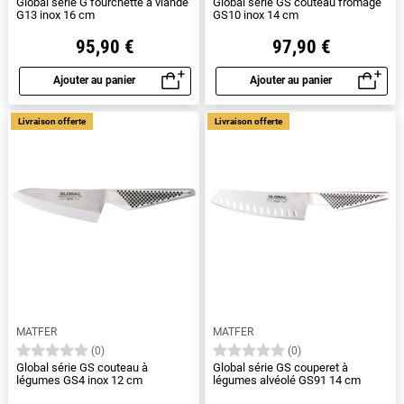
Global série G fourchette à viande
Global série GS couteau fromage
G13 inox 16 cm
GS10 inox 14 cm
95,90 €
97,90 €
Ajouter au panier
Ajouter au panier
Aperçu rapide
Aperçu rapide
Livraison offerte
Livraison offerte
MATFER
MATFER
(0)
(0)
Global série GS couteau à
Global série GS couperet à
légumes GS4 inox 12 cm
légumes alvéolé GS91 14 cm