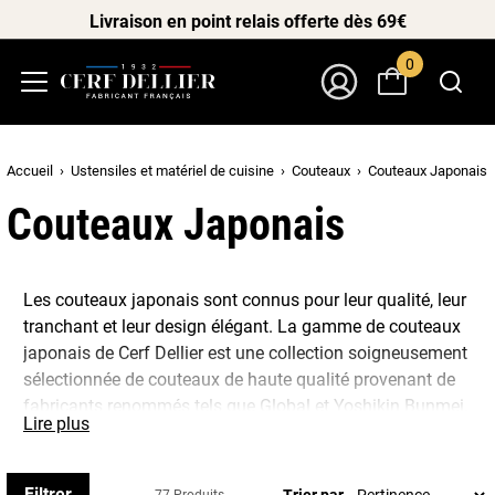
Livraison en point relais offerte dès 69€
0
Menu
Mon Compte
Accueil
Ustensiles et matériel de cuisine
Couteaux
Couteaux Japonais
Couteaux Japonais
Les couteaux japonais sont connus pour leur qualité, leur
tranchant et leur design élégant. La gamme de couteaux
japonais de Cerf Dellier est une collection soigneusement
sélectionnée de couteaux de haute qualité provenant de
fabricants renommés tels que Global et Yoshikin Bunmei.
Lire plus
La gamme de couteaux japonais de Cerf Dellier
comprend des couteaux d’office, des couteaux à trancher,
Filtrer
Trier par