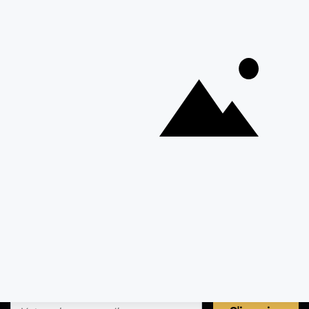
plus simples, comme les plus compliquées, se trouve sur
cerfdellier.com
Depuis 1932
Livraison rapide 24/48
Fabricant français reconnu
Offerte dès 69 € en point rela
Newsletter
Recevez les recettes, astuces et offres spéciales.