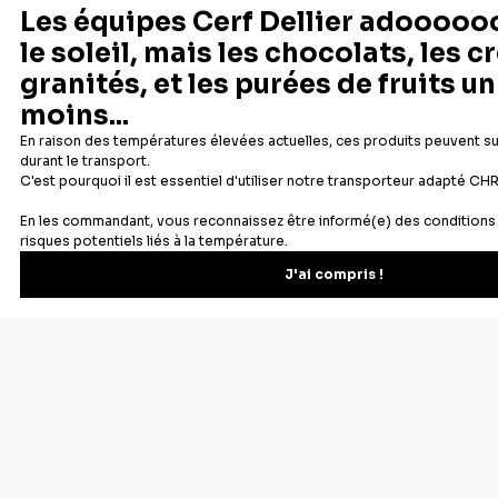
1
2
Suivant
Des souvenirs d'enfance retrouvés dans les bonnes odeurs se
dégageant d'un gâteau dans le four, des moments de
partages en famille... nous avons tous une raison d'aimer la
pâtisserie. Chez Cerf Dellier, c'est une passion depuis 1932 :
nous proposons aux particuliers et aux professionnels tous
les ustensiles et le matériel de pâtisserie indispensables à la
réalisation de délicieux gâteaux, tartes, entremets... sans
oublier les ingrédients pâtissiers de qualité professionnelle
pour sublimer toutes vos réalisations.
Cercles à pâtisserie, poche à douille, pâte à sucre, additifs
alimentaires, décors comestibles, moules à gâteaux, aides à
la pâtisserie, etc. Tout le nécessaire pour les réalisations les