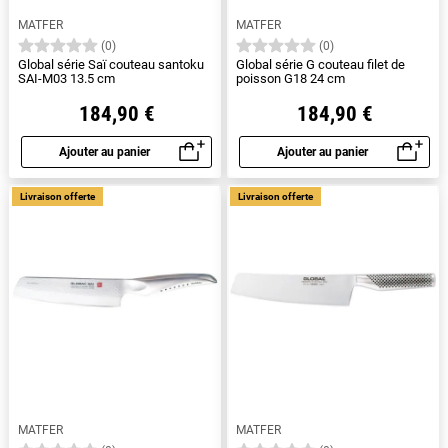
MATFER
MATFER
(0)
(0)
Global série Saï couteau santoku
Global série G couteau filet de
SAI-M03 13.5 cm
poisson G18 24 cm
184,90 €
184,90 €
Ajouter au panier
Ajouter au panier
Aperçu rapide
Aperçu rapide
Livraison offerte
Livraison offerte
MATFER
MATFER