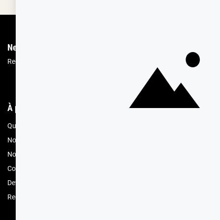
Newsletter
Recevez les recettes, astuces et offres spéciales.
Vous pourrez vous désin
À propos de Cerf Dellier
Votre comma
Qui sommes nous
Mon compte
Nos engagements RSE
Offres spéciales 
Nos magasins
Contacter le ser
Compte professionnel
Conditions de l
Devenez revendeur
Retours de prod
Recrutement