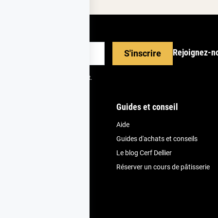
Rejoignez-n
S'inscrire
scrire depuis votre espace client.
nde
Guides et conseil
Aide
et fidélité
Guides d'achats et conseils
vice client
Le blog Cerf Dellier
ivraison
Réserver un cours de pâtisserie
uit