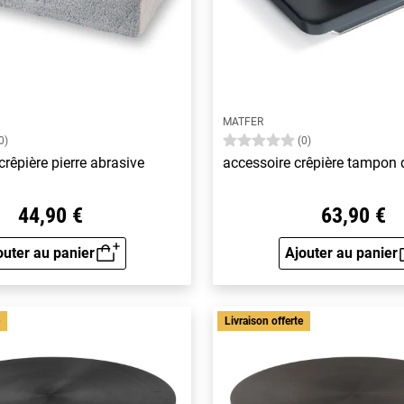
MATFER
0)
(0)
crêpière pierre abrasive
accessoire crêpière tampon 
44,90 €
63,90 €
outer au panier
Ajouter au panier
Aperçu rapide
Aperçu 
e
Livraison offerte