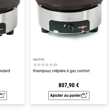
MATFER
(0)
andard
Krampouz crêpière à gaz confort
807,90 €
Ajouter au panier
rapide
Aperçu rapide