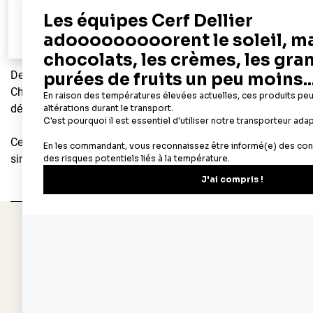
1 047,90 €
V
Ajouter au panier
Aperçu rapide
Des souvenirs d'enfance retrouvés dans les bonnes odeurs se 
Chez Cerf Dellier, c'est une passion depuis 1932 : nous proposo
délicieux gâteaux, tartes, entremets... sans oublier les ingrédi
Cercles à pâtisserie, poche à douille, pâte à sucre, additifs al
simples, comme les plus compliquées, se trouve sur
cerfdelli
Depuis 1932
Livraison rapide 
Fabricant français reconnu
Offerte dès 69 € en poi