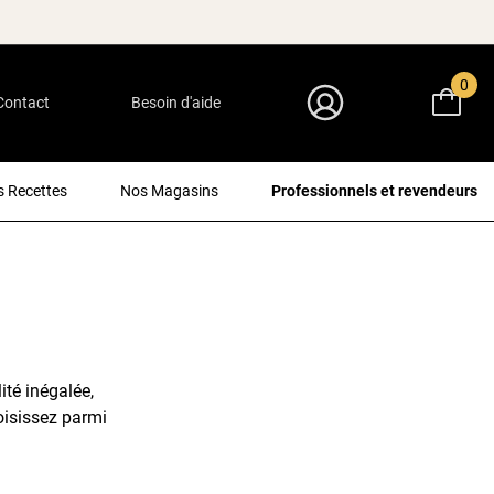
0
Contact
Besoin d'aide
Mon Compte
 Recettes
Nos Magasins
Professionnels et revendeurs
té inégalée,
hoisissez parmi