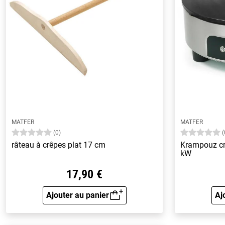
MATFER
MATFER
(0)
(
râteau à crêpes plat 17 cm
Krampouz crê
kW
17,90 €
Ajouter au panier
Aj
Aperçu rapide