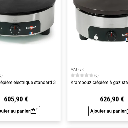
MATFER
0)
(0)
pière électrique standard 3
Krampouz crêpière à gaz st
605,90 €
626,90 €
outer au panier
Ajouter au panier
Aperçu rapide
Aperçu 