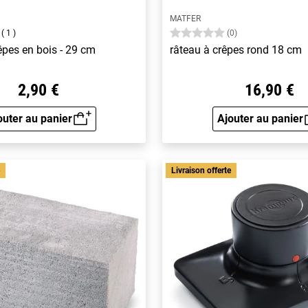
MATFER
1
(0)
êpes en bois - 29 cm
râteau à crêpes rond 18 cm
2,90 €
16,90 €
outer au panier
Ajouter au panier
Aperçu rapide
Aperçu 
e
Livraison offerte