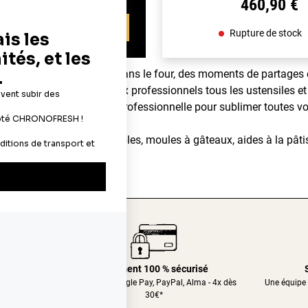
460,90 €
oir les conditions
Rupture de stock
dégageant d'un gâteau dans le four, des moments de partages en 
ns aux particuliers et aux professionnels tous les ustensiles et 
ents pâtissiers de qualité professionnelle pour sublimer toutes vo
imentaires, décors comestibles, moules à gâteaux, aides à la pâtis
er.com
24/48h
Paiement 100 % sécurisé
nt relais
CB, Apple&Google Pay, PayPal, Alma - 4x dès
Une équipe 
30€*