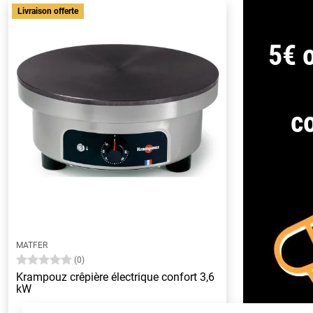
Livraison offerte
5€ o
c
MATFER
(0)
Krampouz crêpière électrique confort 3,6
kW