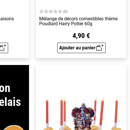
(0)
Maisons
Mélange de décors comestibles thème
Poudlard Harry Potter 60g
4,90 €
Ajouter au panier
rapide
Aperçu rapide
son
elais