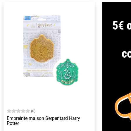
5€ o
c
(0)
Empreinte maison Serpentard Harry
Potter