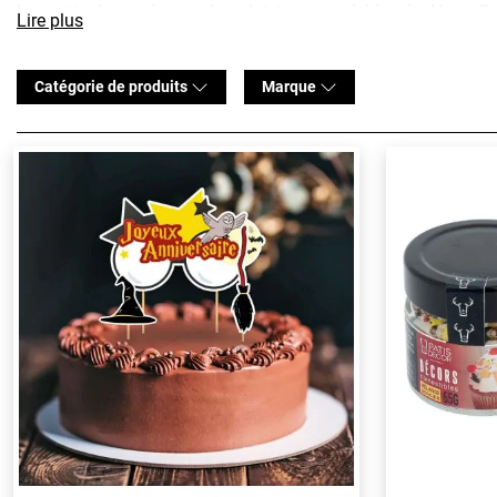
baguette de sorcier en chocolat
,
tampons à biscuits Harry Po
Lire plus
de la
pâte à sucre
et des
colorants
aux couleurs des 4 maisons 
le choixpeau ou un vif d'or, sans oublier des
caissettes cupca
Catégorie de produits
Marque
Votre anniversaire Harry Potter sera une réussite !