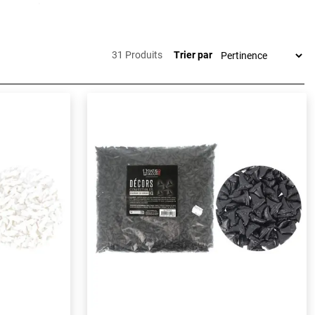
s cupcakes,
 de réaliser
g.
31 Produits
Trier par