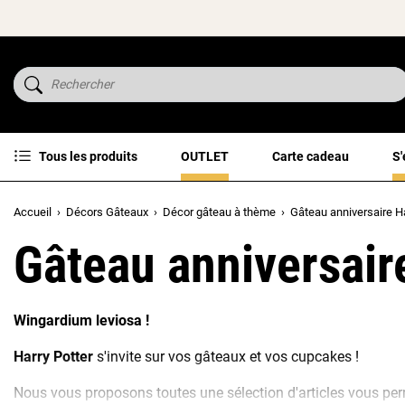
Tous les produits
OUTLET
Carte cadeau
S'
Accueil
Décors Gâteaux
Décor gâteau à thème
Gâteau anniversaire Ha
Gâteau anniversair
Wingardium leviosa !
Harry Potter
s'invite sur vos gâteaux et vos cupcakes !
Nous vous proposons toutes une sélection d'articles vous per