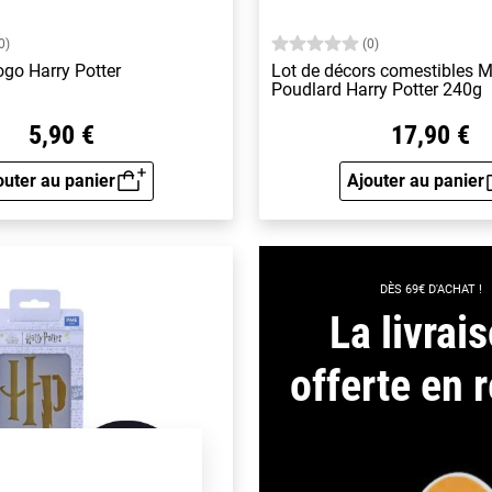
0)
(0)
go Harry Potter
Lot de décors comestibles 
Poudlard Harry Potter 240g
5,90 €
17,90 €
outer au panier
Ajouter au panier
Aperçu rapide
Aperçu 
DÈS 69€ D'ACHAT !
La livrai
offerte en r