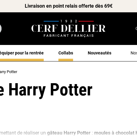
Livraison en point relais offerte dès 69€
équiper pour la rentrée
Collabs
Nouveautés
Nos
rry Potter
e Harry Potter
mettant de réaliser un
gâteau Harry Potter
:
moules à chocolat H