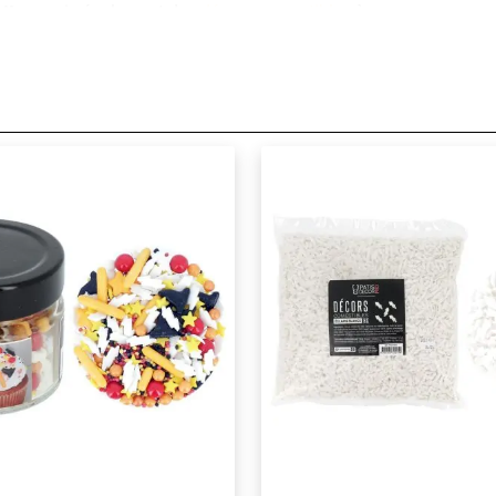
tter
, mais également des
décors comestibles
à parsemer sur vo
Gryffondor, Poufsouffle, Serdaigle et Serpentard, ou permettant
kes
et de
bougies
à l'effigie du célèbre sorcier créé par JK Rowlin