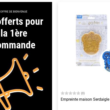
OFFRE DE BIENVENUE
fferts pour
la 1ère
ommande
(0)
Empreinte maison Serdaigle 