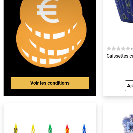
(
Caissettes c
Voir les conditions
Aj