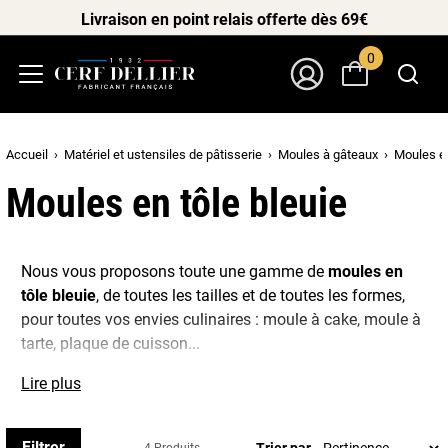
Livraison en point relais offerte dès 69€
0
Menu
Mon Compte
Accueil
Matériel et ustensiles de pâtisserie
Moules à gâteaux
Moules en
Moules en tôle bleuie
Nous vous proposons toute une gamme de
moules en
tôle bleuie
, de toutes les tailles et de toutes les formes,
pour toutes vos envies culinaires : moule à cake, moule à
tarte, plaque de cuisson...
La
Lire plus
tôle d’acier bleui
, matériau naturel et très résistant, est
depuis toujours la meilleure pour la cuisine traditionnelle :
c'est pourquoi elle est utilisée par les boulangers et les
Filtrer
Trier par