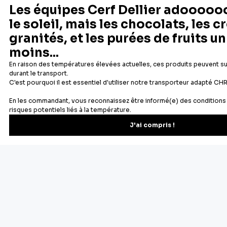
5
11
Mini Confettis chocolat roses 90 g
Mini Confettis choco turquoise (90
g)
3,83 €
4,06 €
Ajouter au panier
Ajouter au panier
Aperçu rapide
Aperçu rapide
1
2
Suivant
Des souvenirs d'enfance retrouvés dans les bonnes odeurs se
dégageant d'un gâteau dans le four, des moments de
partages en famille... nous avons tous une raison d'aimer la
pâtisserie. Chez Cerf Dellier, c'est une passion depuis 1932 :