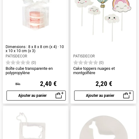
Dimensions : 8 x 8 x 8 cm (x 4) · 10
x 10 x 10 cm (x 3)
PATISDECOR
PATISDECOR
(0)
(0)
Boîte cube transparente en
Cake toppers nuages et
polypropylène
montgolfière
2,40 €
2,20 €
Dès
Ajouter au panier
Ajouter au panier
Aperçu rapide
Aperçu rapide