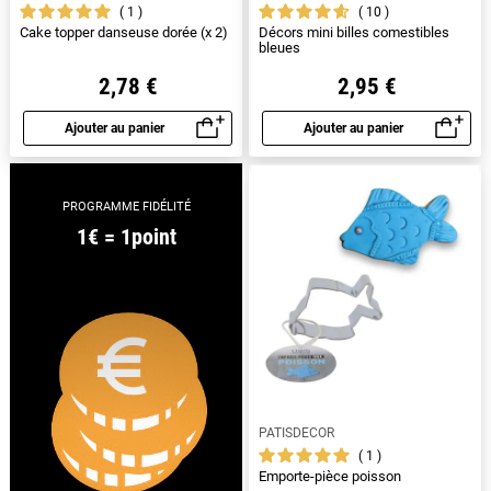
1
10
Cake topper danseuse dorée (x 2)
Décors mini billes comestibles
bleues
2,78 €
2,95 €
Ajouter au panier
Ajouter au panier
Aperçu rapide
Aperçu rapide
PROGRAMME FIDÉLITÉ
1€ = 1point
PATISDECOR
1
Emporte-pièce poisson