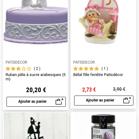
PATISDECOR
PATISDECOR
2
1
Ruban pâte à sucre arabesques (5
Bébé fille fenêtre Patisdécor
m)
20,20 €
2,73 €
3,90 €
Ajouter au panier
Ajouter au panier
Aperçu rapide
Aperçu rapide