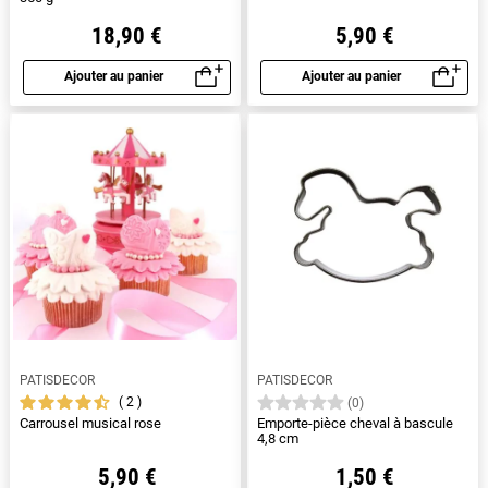
18,90 €
5,90 €
Ajouter au panier
Ajouter au panier
Aperçu rapide
Aperçu rapide
PATISDECOR
PATISDECOR
2
(0)
Carrousel musical rose
Emporte-pièce cheval à bascule
4,8 cm
5,90 €
1,50 €