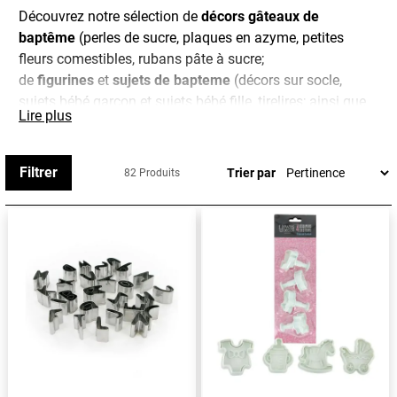
Découvrez notre sélection de
décors gâteaux de
baptême
(perles de sucre, plaques en azyme, petites
fleurs comestibles, rubans pâte à sucre;
de
figurines
et
sujets de bapteme
(décors sur socle,
sujets bébé garçon et sujets bébé fille, tirelires; ainsi que
Lire plus
toutes nos
dragées de bapteme
.
En bref, tout le nécessaire pour faire de ce baptême un
Filtrer
Trier par
82 Produits
jour inoubliable !