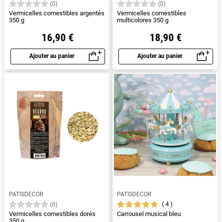
(0)
(0)
Vermicelles comestibles argentés
Vermicelles comestibles
350 g
multicolores 350 g
16,90 €
18,90 €
Ajouter au panier
Ajouter au panier
Aperçu rapide
Aperçu rapide
PATISDECOR
PATISDECOR
4
(0)
Vermicelles comestibles dorés
Carrousel musical bleu
350 g