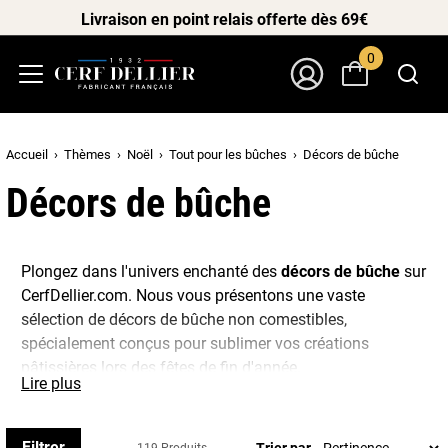
Livraison en point relais offerte dès 69€
0
Menu
Mon Compte
Accueil
Thèmes
Noël
Tout pour les bûches
Décors de bûche
Décors de bûche
Plongez dans l'univers enchanté des
décors de bûche
sur
CerfDellier.com. Nous vous présentons une vaste
sélection de décors de bûche non comestibles,
spécialement conçus pour sublimer vos créations
pâtissières lors des fêtes de fin d'année.
Lire plus
Explorez notre gamme de décors de bûche et laissez libre
cours à votre imagination pour transformer vos bûches
Filtrer
Trier par