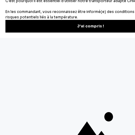
notre sélection de
décors de bûche
comestibles
ou de
décors de bûche non
comestibles
.
Découvrez également sur notre blog
comment
réaliser des décors de bûches rapidement
.
Comment faire une bûche de Noël
maison ?
Comment rouler une bûche de Noël ?
Quel moule pour bûche de Noël ?