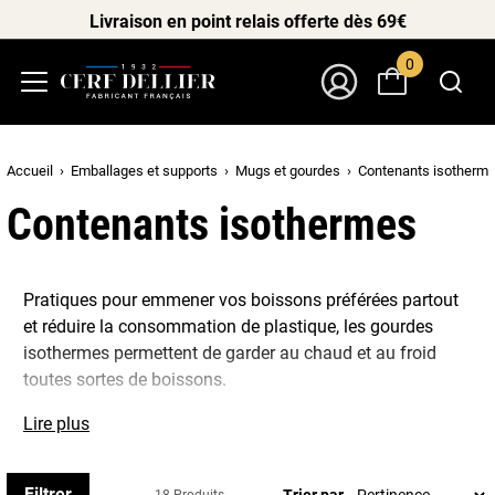
Livraison en point relais offerte dès 69€
0
Menu
Mon Compte
Accueil
Emballages et supports
Mugs et gourdes
Contenants isotherm
Contenants isothermes
Pratiques pour emmener vos boissons préférées partout
et réduire la consommation de plastique, les gourdes
isothermes permettent de garder au chaud et au froid
toutes sortes de boissons.
Au sport, au travail ou lors de vos promenades, elles vous
Lire plus
accompagneront partout.
Découvrez notamment notre sélection de gourdes
Filtrer
Trier par