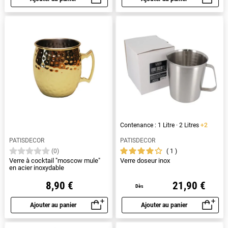
Aperçu rapide
Aperçu rapide
Contenance : 1 Litre · 2 Litres
+2
PATISDECOR
PATISDECOR
1
(0)
Verre à cocktail "moscow mule"
Verre doseur inox
en acier inoxydable
8,90 €
21,90 €
Dès
Ajouter au panier
Ajouter au panier
Aperçu rapide
Aperçu rapide