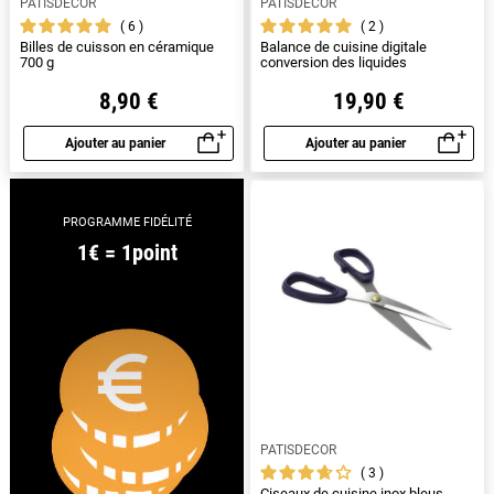
PATISDECOR
PATISDECOR
6
2
Billes de cuisson en céramique
Balance de cuisine digitale
700 g
conversion des liquides
8,90 €
19,90 €
Ajouter au panier
Ajouter au panier
Aperçu rapide
Aperçu rapide
PROGRAMME FIDÉLITÉ
1€ = 1point
PATISDECOR
3
Ciseaux de cuisine inox bleus