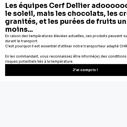
PATISDECOR
PATISDECOR
1
(0)
Passoire à cocktail Hawthorne en
10 pailles en papier spécial bubble
acier inoxydable
tea
3,46 €
3,90 €
Ajouter au panier
Ajouter au panier
Aperçu rapide
Aperçu rapide
1
2
3
...
29
Suivant
Des souvenirs d'enfance retrouvés dans les bonnes odeurs se
dégageant d'un gâteau dans le four, des moments de
partages en famille... nous avons tous une raison d'aimer la
pâtisserie. Chez Cerf Dellier, c'est une passion depuis 1932 :