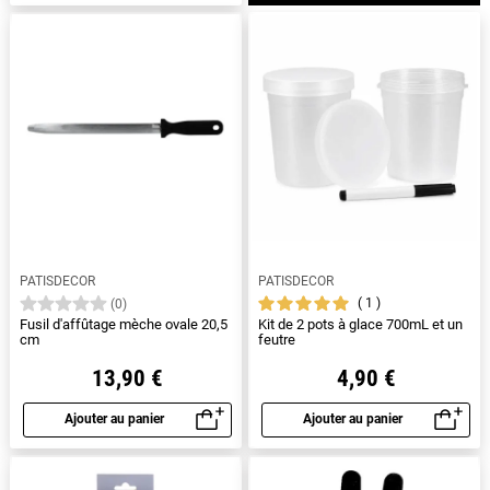
PATISDECOR
PATISDECOR
1
(0)
Fusil d'affûtage mèche ovale 20,5
Kit de 2 pots à glace 700mL et un
cm
feutre
13,90 €
4,90 €
Ajouter au panier
Ajouter au panier
Aperçu rapide
Aperçu rapide