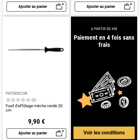
Ajouter au panier
Ajouter au panier
Aperçu rapide
Aperçu rapide
A PARTIR DE 30€
Paiement en 4 fois sans
frais
PATISDECOR
(0)
Fusil d'affûtage mèche ronde 20
cm
9,90 €
Voir les conditions
Ajouter au panier
Aperçu rapide