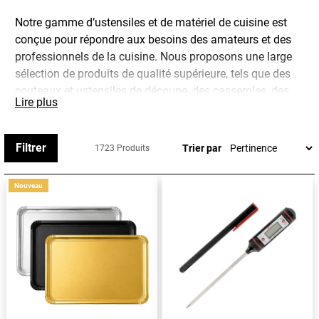
Notre gamme d’ustensiles et de matériel de cuisine est
conçue pour répondre aux besoins des amateurs et des
professionnels de la cuisine. Nous proposons une large
sélection de produits de qualité supérieure, tels que des
couteaux et ustensiles de découpe, des casseroles, des
Lire plus
siphons, des fouets, des balances de cuisine, des
thermomètres, des moules, des poches à douille, des
emporte-pièces, des mandolines, des pinces, des
Filtrer
Trier par
1723 Produits
mallettes de cuisine, des livres de pâtisserie, et bien plus
encore.
Nouveau
Tous nos produits sont fabriqués à partir de matériaux de
qualité supérieure et sont conçus pour être durables et
faciles à utiliser. Nous proposons également une gamme
de produits électriques, tels que des machines à pâtes,
des machines à pizza, des blenders, des mixeurs, des
batteurs, des hachoirs, des trancheuses, et bien plus
encore.