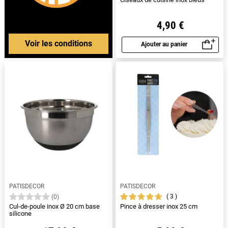
4,90 €
Voir les conditions
Ajouter au panier
Aperçu rapide
PATISDECOR
PATISDECOR
3
(0)
Cul-de-poule inox Ø 20 cm base
Pince à dresser inox 25 cm
silicone