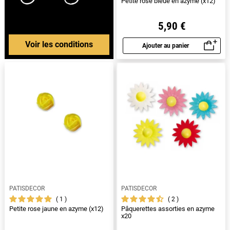
Petite rose bleue en azyme (x12)
5,90 €
Voir les conditions
Ajouter au panier
Aperçu rapide
PATISDECOR
PATISDECOR
1
2
Petite rose jaune en azyme (x12)
Pâquerettes assorties en azyme
x20