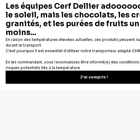
PATISDECOR
PATISDECOR
(0)
(0)
Décors en azyme assortis thème
Décors en azyme assortis thème
lapin de Pâques
œufs de Pâques
5,90 €
5,90 €
Rupture de stock
Rupture de stock
1
2
Suivant
Des souvenirs d'enfance retrouvés dans les bonnes odeurs se
dégageant d'un gâteau dans le four, des moments de
partages en famille... nous avons tous une raison d'aimer la
pâtisserie. Chez Cerf Dellier, c'est une passion depuis 1932 :
nous proposons aux particuliers et aux professionnels tous
les ustensiles et le matériel de pâtisserie indispensables à la