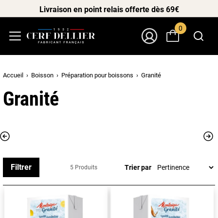
Livraison en point relais offerte dès 69€
0
Menu
Mon Compte
Accueil
Boisson
Préparation pour boissons
Granité
Granité
Filtrer
Trier par
5 Produits