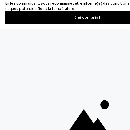
Newsletter
Recevez les recettes, astuces et offres spéciales.
S'inscrire
Vous pourrez vous désinscrire depuis votre espace client.
À propos de Cerf Dellier
Votre commande
Guides et conseil