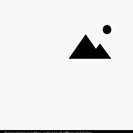
alimentaires, décors comestibles, moules à gâteaux, aides à
la pâtisserie, etc. Tout le nécessaire pour les réalisations les
plus simples, comme les plus compliquées, se trouve sur
cerfdellier.com
Depuis 1932
Livraison rapide 24/48
Fabricant français reconnu
Offerte dès 69 € en point rela
Newsletter