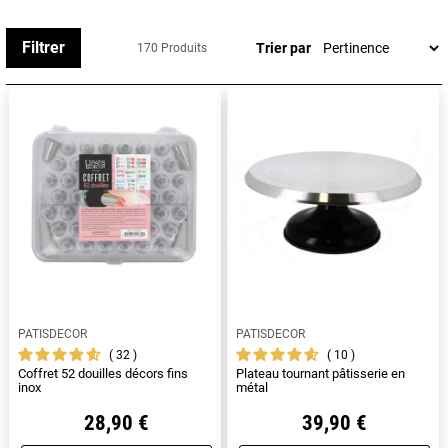
avons réuni nos meilleurs coups de cœur pour vous
inspirer. Découvrez notre sélection pensée avec soin pour
Filtrer
Trier par
170 Produits
vous aider à trouver facilement le cadeau idéal et faire
plaisir à coup sûr le jour de Noël.
PATISDECOR
PATISDECOR
32
10
Coffret 52 douilles décors fins
Plateau tournant pâtisserie en
inox
métal
28,90 €
39,90 €