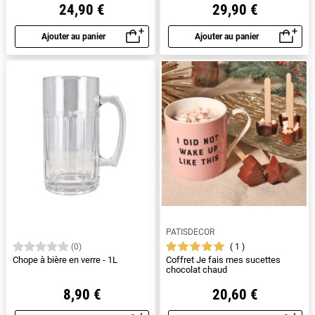
24,90 €
29,90 €
Ajouter au panier
Ajouter au panier
Aperçu rapide
Aperçu rapide
PATISDECOR
1
(0)
Chope à bière en verre - 1L
Coffret Je fais mes sucettes
chocolat chaud
8,90 €
20,60 €