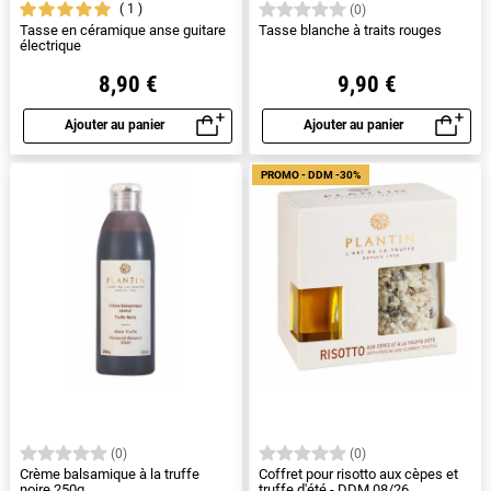
1
(0)
Tasse en céramique anse guitare
Tasse blanche à traits rouges
électrique
8,90 €
9,90 €
Ajouter au panier
Ajouter au panier
Aperçu rapide
Aperçu rapide
PROMO - DDM -30%
(0)
(0)
Crème balsamique à la truffe
Coffret pour risotto aux cèpes et
noire 250g
truffe d'été - DDM 08/26