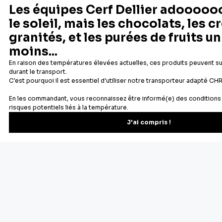
Ajouter au panier
Ajouter au panier
Aperçu rapide
Aperçu rapide
1
2
3
Suivant
Des souvenirs d'enfance retrouvés dans les bonnes odeurs se
dégageant d'un gâteau dans le four, des moments de
partages en famille... nous avons tous une raison d'aimer la
pâtisserie. Chez Cerf Dellier, c'est une passion depuis 1932 :
nous proposons aux particuliers et aux professionnels tous
les ustensiles et le matériel de pâtisserie indispensables à la
réalisation de délicieux gâteaux, tartes, entremets... sans
oublier les ingrédients pâtissiers de qualité professionnelle
pour sublimer toutes vos réalisations.
Cercles à pâtisserie, poche à douille, pâte à sucre, additifs