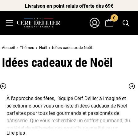
Livraison en point relais offerte dès 69€
0
Menu
Mon Compte
Accueil
Thèmes
Noël
Idées cadeaux de Noël
Idées cadeaux de Noël
À l’approche des fêtes, l’équipe Cerf Dellier a imaginé et
sélectionné pour vous une liste d’idées cadeaux de Noël
parfaites pour tous les gourmands et passionnés de
pâtisserie. Que vous recherchiez un coffret gourmand, du
matériel de pâtisserie, des produits de qualité, ou un
Lire plus
cadeau original pour un amoureux du fait maison, nous