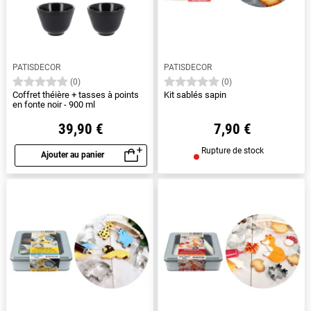
PATISDECOR
PATISDECOR
(0)
(0)
Coffret théière + tasses à points
Kit sablés sapin
en fonte noir - 900 ml
39,90 €
7,90 €
Rupture de stock
Ajouter au panier
Aperçu rapide