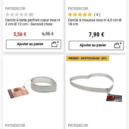
PATISDECOR
PATISDECOR
4
(0)
Cercle à tarte perforé cœur inox H
Cercle à mousse inox H 4,5 cm Ø
2 cm Ø 12 cm - Second choix
18 cm
5,56 €
7,90 €
6,95 €
Ajouter au panier
Ajouter au panier
Aperçu rapide
Aperçu rapide
PROMO - DESTOCKAGE -20%
PATISDECOR
PATISDECOR