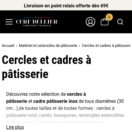
Livraison en point relais offerte dès 69€
0
Menu
Mon Compte
Accueil
Matériel et ustensiles de pâtisserie
Cercles et cadres à pâtisserie
Cercles et cadres à
pâtisserie
Découvrez notre sélection de
cercles à
pâtisserie
et
cadre pâtisserie inox
de tous diamètres (30
cm...),de toutes tailles et de toutes formes : cercles à
patisserie rond, carrés, hexagones, rectangles extensibles
ou non, pour l'assemblage et le montage de vos
Lire plus
entremets.