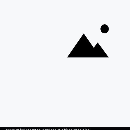
alimentaires, décors comestibles, moules à gâteaux, aides à
la pâtisserie, etc. Tout le nécessaire pour les réalisations les
plus simples, comme les plus compliquées, se trouve sur
cerfdellier.com
Depuis 1932
Livraison rapide 24/48
Fabricant français reconnu
Offerte dès 69 € en point rela
Newsletter