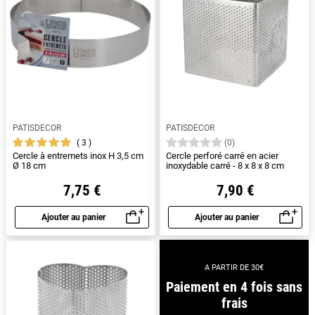
PATISDECOR
PATISDECOR
3
(0)
Cercle à entremets inox H 3,5 cm
Cercle perforé carré en acier
Ø 18 cm
inoxydable carré - 8 x 8 x 8 cm
7,75 €
7,90 €
Ajouter au panier
Ajouter au panier
Aperçu rapide
Aperçu rapide
A PARTIR DE 30€
Paiement en 4 fois sans
frais