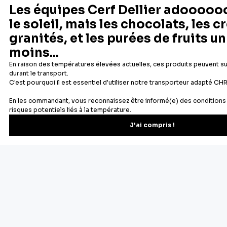
Rupture de stock
Ajouter au panier
Aperçu rapide
1
2
3
Suivant
Des souvenirs d'enfance retrouvés dans les bonnes odeurs se
dégageant d'un gâteau dans le four, des moments de
partages en famille... nous avons tous une raison d'aimer la
pâtisserie. Chez Cerf Dellier, c'est une passion depuis 1932 :
nous proposons aux particuliers et aux professionnels tous
les ustensiles et le matériel de pâtisserie indispensables à la
réalisation de délicieux gâteaux, tartes, entremets... sans
oublier les ingrédients pâtissiers de qualité professionnelle
pour sublimer toutes vos réalisations.
Cercles à pâtisserie, poche à douille, pâte à sucre, additifs