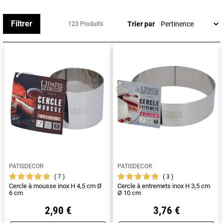
Grand choix parmi
calotte demi-sphère
,
cercle à
pain
,
cercle à tarte
,
cercle à vacherin, nonnettes, cercle
Filtrer
Trier par
123 Produits
à entremets, cercle à mousse
...
PATISDECOR
PATISDECOR
7
3
Cercle à mousse inox H 4,5 cm Ø
Cercle à entremets inox H 3,5 cm
6 cm
Ø 10 cm
2,90 €
3,76 €