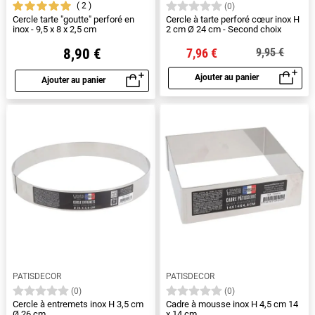
2
(0)
Cercle tarte "goutte" perforé en
Cercle à tarte perforé cœur inox H
inox - 9,5 x 8 x 2,5 cm
2 cm Ø 24 cm - Second choix
8,90 €
7,96 €
9,95 €
Ajouter au panier
Ajouter au panier
Aperçu rapide
Aperçu rapide
PATISDECOR
PATISDECOR
(0)
(0)
Cercle à entremets inox H 3,5 cm
Cadre à mousse inox H 4,5 cm 14
Ø 26 cm
x 14 cm