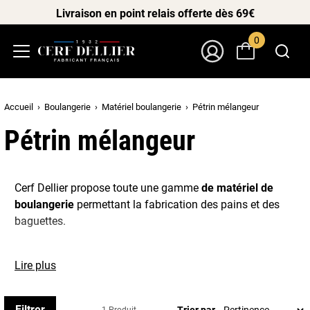
Livraison en point relais offerte dès 69€
0
Menu
Mon Compte
Accueil
Boulangerie
Matériel boulangerie
Pétrin mélangeur
Pétrin mélangeur
Cerf Dellier propose toute une gamme
de matériel de
boulangerie
permettant la fabrication des pains et des
baguettes.
Lire plus
Que ce soit du gros matériel tel que toile à couche, échelle
et chariot, manne et claie ou des équipements plus petits,
comme les pelles et les brosses de boulanger, vous
Filtrer
Trier par