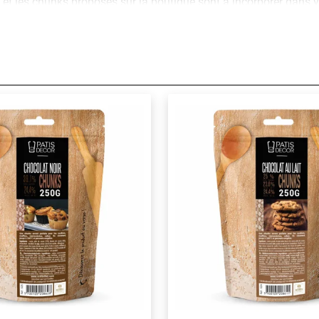
t et les chunks proposés sur la boutique sont à incorporer dans 
rporer vos pépites de chocolat à votre recette, pour éviter qu'ell