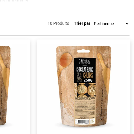
vos gâteaux et
es ne tombent
10 Produits
Trier par