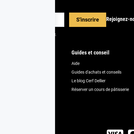
Rejoignez-n
S'inscrire
scrire depuis votre espace client.
nde
Guides et conseil
Aide
et fidélité
Guides d'achats et conseils
vice client
Le blog Cerf Dellier
ivraison
Réserver un cours de pâtisserie
uit