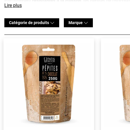
Parfaitement
résistantes à la cuisson
, les pépites de chocola
Lire plus
autres préparations avant la cuisson : elles ne fondront pas.
Un petit conseil
: pensez à les fariner légèrement avant d'inco
au fond de votre moule pendant la cuisson.
Catégorie de produits
Marque