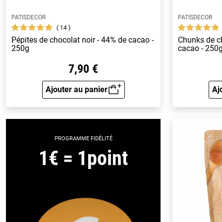
PATISDECOR
PATISDECOR
14
Pépites de chocolat noir - 44% de cacao -
Chunks de ch
250g
cacao - 250
7,90 €
Ajouter au panier
Aj
Aperçu rapide
PROGRAMME FIDÉLITÉ
1€ = 1point