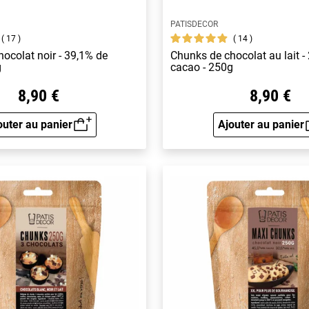
PATISDECOR
17
14
ocolat noir - 39,1% de
Chunks de chocolat au lait -
g
cacao - 250g
8,90 €
8,90 €
outer au panier
Ajouter au panier
Aperçu rapide
Aperçu 