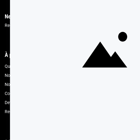
Newsletter
Recevez les recettes, astuces et offres spéciales.
Vous pourrez vous désin
À propos de Cerf Dellier
Votre comma
Qui sommes nous
Mon compte
Nos engagements RSE
Offres spéciales 
Nos magasins
Contacter le ser
Compte professionnel
Conditions de l
Devenez revendeur
Retours de prod
Recrutement