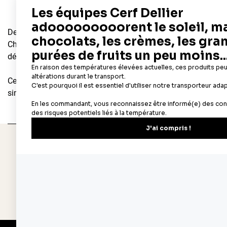
Des souvenirs d'enfance retrouvés dans les bonnes odeurs se 
Chez Cerf Dellier, c'est une passion depuis 1932 : nous proposo
délicieux gâteaux, tartes, entremets... sans oublier les ingrédi
Cercles à pâtisserie, poche à douille, pâte à sucre, additifs al
simples, comme les plus compliquées, se trouve sur
cerfdelli
Depuis 1932
Livraison rapide 
Fabricant français reconnu
Offerte dès 69 € en poi