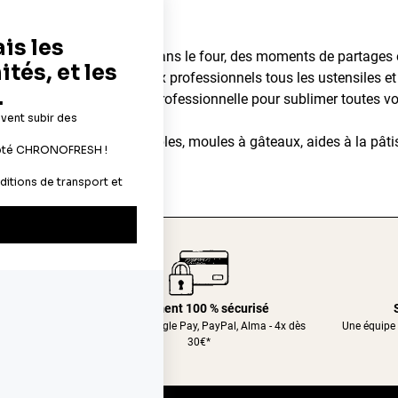
dégageant d'un gâteau dans le four, des moments de partages en 
ns aux particuliers et aux professionnels tous les ustensiles et 
ents pâtissiers de qualité professionnelle pour sublimer toutes vo
imentaires, décors comestibles, moules à gâteaux, aides à la pâtis
er.com
24/48h
Paiement 100 % sécurisé
nt relais
CB, Apple&Google Pay, PayPal, Alma - 4x dès
Une équipe 
30€*