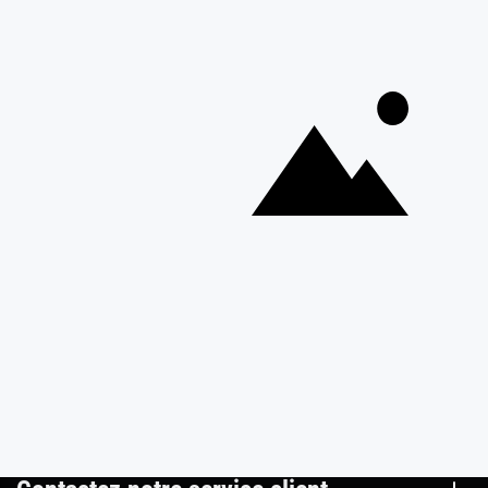
Newsletter
Recevez les recettes, astuces et offres spéciales.
S'inscrire
Vous pourrez vous désinscrire depuis votre espace client.
À propos de Cerf Dellier
Votre commande
Guides et conseil