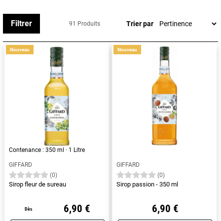
une saveur authentique. Vous pouvez également les
utiliser dans vos préparations sucrées ou salées afin d’y
Filtrer
Trier par
91 Produits
ajouter une touche de saveurs à vos différents plats,
desserts ou sauces.
Nouveau
Nouveau
Les sirops sont conditionnés dans une bouteille en verre
de qualité professionnelle, ce qui les rend faciles à
manipuler dans un environnement de bar ou de cuisine.
Les bouteilles sont munies d'un bec verseur pratique pour
un dosage précis. Son design élancé et son aspect
élégant permet un stockage plus facile sur les étagères.
Contenance : 350 ml · 1 Litre
GIFFARD
GIFFARD
(0)
(0)
Sirop fleur de sureau
Sirop passion - 350 ml
6,90 €
6,90 €
Dès