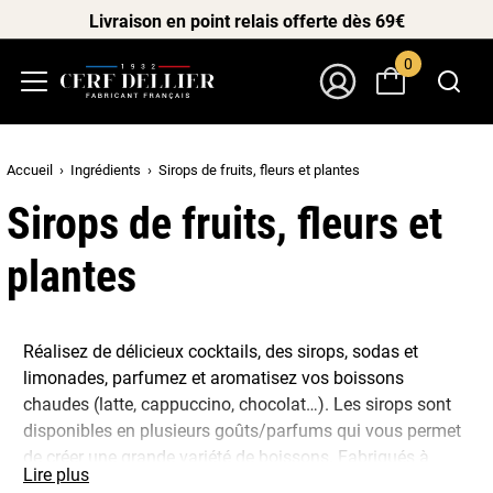
Livraison en point relais offerte dès 69€
0
Menu
Mon Compte
Accueil
Ingrédients
Sirops de fruits, fleurs et plantes
Sirops de fruits, fleurs et
plantes
Réalisez de délicieux cocktails, des sirops, sodas et
limonades, parfumez et aromatisez vos boissons
chaudes (latte, cappuccino, chocolat…). Les sirops sont
disponibles en plusieurs goûts/parfums qui vous permet
de créer une grande variété de boissons. Fabriqués à
Lire plus
partir d’arômes naturels, vous donnerez à vos boissons