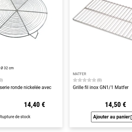
 · Ø 32 cm
MATFER
0)
(0)
sserie ronde nickelée avec
Grille fil inox GN1/1 Matfer
14,40 €
14,50 €
Ajouter au panier
Rupture de stock
Aperçu 