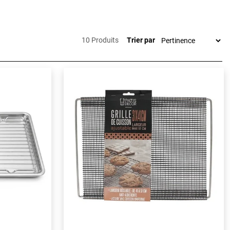
froidissement,
itant tout
10 Produits
Trier par