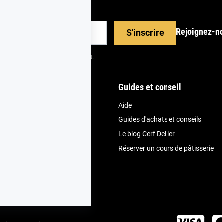
Rejoignez-n
S'inscrire
scrire depuis votre espace client.
nde
Guides et conseil
Aide
et fidélité
Guides d'achats et conseils
vice client
Le blog Cerf Dellier
ivraison
Réserver un cours de pâtisserie
uit