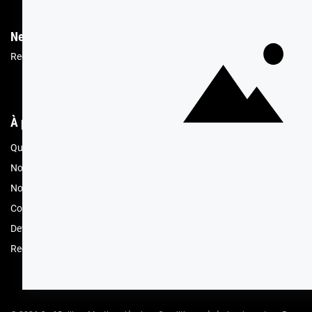
Newsletter
Recevez les recettes, astuces et offres spéciales.
Vous pourrez vous désin
À propos de Cerf Dellier
Votre comma
Qui sommes nous
Mon compte
Nos engagements RSE
Offres spéciales 
Nos magasins
Contacter le ser
Compte professionnel
Conditions de l
Devenez revendeur
Retours de prod
Recrutement