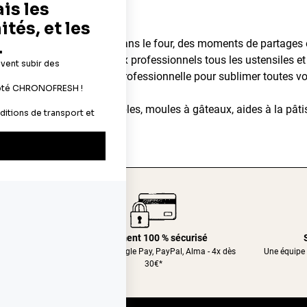
dégageant d'un gâteau dans le four, des moments de partages en 
ns aux particuliers et aux professionnels tous les ustensiles et 
ents pâtissiers de qualité professionnelle pour sublimer toutes vo
imentaires, décors comestibles, moules à gâteaux, aides à la pâtis
er.com
24/48h
Paiement 100 % sécurisé
nt relais
CB, Apple&Google Pay, PayPal, Alma - 4x dès
Une équipe 
30€*