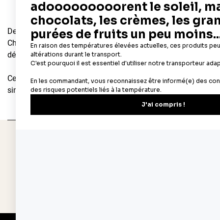
Des souvenirs d'enfance retrouvés dans les bonnes odeurs se 
Chez Cerf Dellier, c'est une passion depuis 1932 : nous proposo
délicieux gâteaux, tartes, entremets... sans oublier les ingrédi
Cercles à pâtisserie, poche à douille, pâte à sucre, additifs al
simples, comme les plus compliquées, se trouve sur
cerfdelli
Depuis 1932
Livraison rapide 
Fabricant français reconnu
Offerte dès 69 € en poi