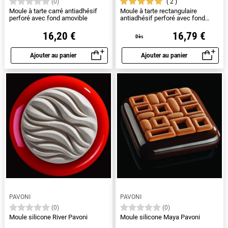
2
(0)
Moule à tarte carré antiadhésif
Moule à tarte rectangulaire
perforé avec fond amovible
antiadhésif perforé avec fond
amovible
16,20 €
16,79 €
Dès
Ajouter au panier
Ajouter au panier
Aperçu rapide
Aperçu rapide
PAVONI
PAVONI
(0)
(0)
Moule silicone River Pavoni
Moule silicone Maya Pavoni