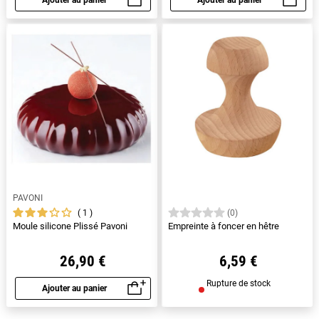
Aperçu rapide
Aperçu rapide
PAVONI
1
(0)
Moule silicone Plissé Pavoni
Empreinte à foncer en hêtre
26,90 €
6,59 €
Rupture de stock
Ajouter au panier
Aperçu rapide