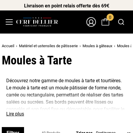
Livraison en point relais offerte dès 69€
0
Menu
Mon Compte
Accueil
Matériel et ustensiles de pâtisserie
Moules à gâteaux
Moules à 
Moules à Tarte
Découvrez notre gamme de moules à tarte et tourtières.
Le moule à tarte est un moule pâtissier de forme ronde,
carrée ou rectangulaire, permettant de réaliser des tartes
salées ou sucrées. Ses bords peuvent être lisses ou
cannelés et son fond fixe ou démontable, pour faciliter le
Lire plus
démoulage. Nous vous proposons différentes formes et
matières (silicone, fer blanc, inox, carton). V
ous trouverez
forcément le moule à tarte pour réussir vos tartes sur
Filtrer
Trier par