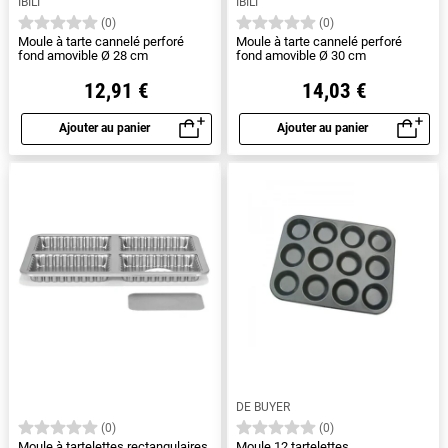
IBILI
IBILI
(0)
(0)
Moule à tarte cannelé perforé
Moule à tarte cannelé perforé
fond amovible Ø 28 cm
fond amovible Ø 30 cm
12,91 €
14,03 €
Ajouter au panier
Ajouter au panier
Aperçu rapide
Aperçu rapide
DE BUYER
(0)
(0)
Moule à tartelettes rectangulaires
Moule 12 tartelettes