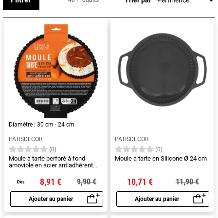
40 Produits
notre site !
Diamètre : 30 cm · 24 cm
PATISDECOR
PATISDECOR
(0)
(0)
Moule à tarte perforé à fond
Moule à tarte en Silicone Ø 24 cm
amovible en acier antiadhérent
sans PFAS
8,91 €
10,71 €
9,90 €
11,90 €
Dès
Ajouter au panier
Ajouter au panier
Aperçu rapide
Aperçu rapide