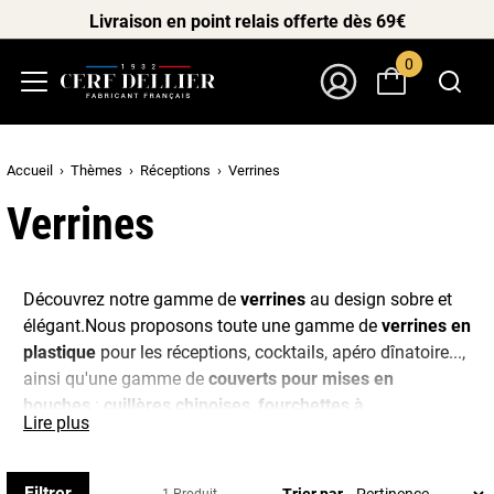
Livraison en point relais offerte dès 69€
0
Menu
Mon Compte
Accueil
Thèmes
Réceptions
Verrines
Verrines
Découvrez notre gamme de
verrines
au design sobre et
élégant.Nous proposons toute une gamme de
verrines en
plastique
pour les réceptions, cocktails, apéro dînatoire...,
ainsi qu'une gamme de
couverts pour mises en
bouches
:
cuillères chinoises
,
fourchettes à
Lire plus
verrines
,
cuillères à verrines jetables
...
Sans oublier les
mini bocaux en verre
parfaits pour
Filtrer
Trier par