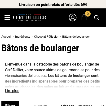
Livraison en point relais offerte dès 69€
0
Menu
Mon Compte
Accueil
Ingrédients
Chocolat Pâtissier
Bâtons de boulanger
Bâtons de boulanger
Bienvenue dans la catégorie des bâtons de boulanger de
Cerf Dellier, votre source ultime de gourmandise pour des
viennoiseries délicieuses.
Les bâtons de boulanger sont
des ingrédients indispensables pour préparer des petits
pains au chocolat, des pains au lait et d'autres douceurs
Lire plus
qui font fondre les papilles.
Dans notre catégorie, vous trouverez une sélection de
Filtrer
Trier par