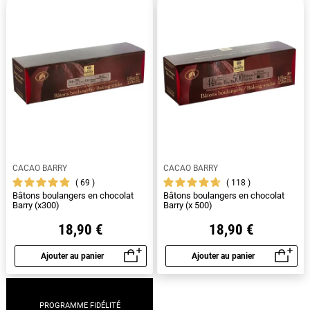
seront la touche finale parfaite pour des viennoiseries
délectables. Explorez notre sélection et préparez-vous à
régaler vos proches avec des créations au chocolat
irrésistibles.
CACAO BARRY
CACAO BARRY
69
118
Bâtons boulangers en chocolat
Bâtons boulangers en chocolat
Barry (x300)
Barry (x 500)
18,90 €
18,90 €
Ajouter au panier
Ajouter au panier
Aperçu rapide
Aperçu rapide
PROGRAMME FIDÉLITÉ