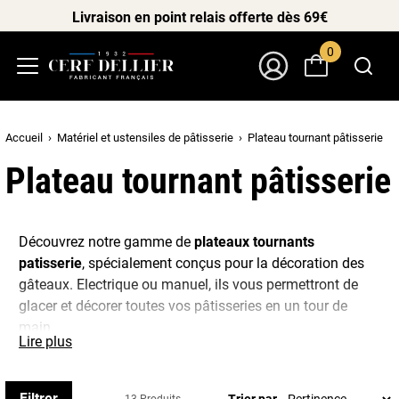
Livraison en point relais offerte dès 69€
0
Menu
Mon Compte
Accueil
Matériel et ustensiles de pâtisserie
Plateau tournant pâtisserie
Plateau tournant pâtisserie
Découvrez notre gamme de
plateaux tournants
patisserie
, spécialement conçus pour la décoration des
gâteaux. Electrique ou manuel, ils vous permettront de
glacer et décorer toutes vos pâtisseries en un tour de
main.
Lire plus
Pour les débutants et les utilisations occasionnels, nous
vous conseillons de choisir un
plateau tournant manuel
.
Filtrer
Trier par