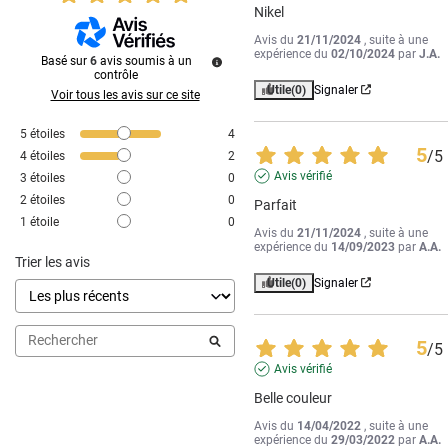
Nikel
Avis du
21/11/2024
, suite à une
expérience du
02/10/2024
par
J.A.
Basé sur
6
avis soumis à un
contrôle
Utile
(0)
Signaler
Voir tous les avis sur ce site
5
étoiles
4
5
/
5
4
étoiles
2
Avis vérifié
3
étoiles
0
2
étoiles
0
Parfait
1
étoile
0
Avis du
21/11/2024
, suite à une
expérience du
14/09/2023
par
A.A.
Trier les avis
Utile
(0)
Signaler
5
/
5
Avis vérifié
Belle couleur
Avis du
14/04/2022
, suite à une
expérience du
29/03/2022
par
A.A.