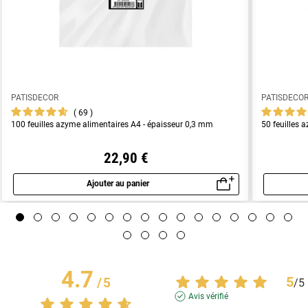
PATISDECOR
PATISDECO
69
100 feuilles azyme alimentaires A4 - épaisseur 0,3 mm
50 feuilles 
22,90 €
Ajouter au panier
Aperçu rapide
4.7
5
/
5
/
5
Avis vérifié