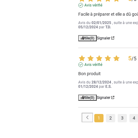
Avis vérifié
Facile à préparer et elle a dû go
Avis du
02/01/2025
, suite à une ex
05/12/2024
par
T.D.
Utile
(0)
Signaler
5
/
5
Avis vérifié
Bon produit
Avis du
28/12/2024
, suite à une ex
01/12/2024
par
E.S.
Utile
(0)
Signaler
1
2
3
4