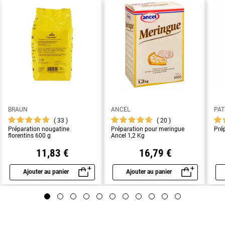
BRAUN
ANCEL
PAT
33
20
Préparation nougatine
Préparation pour meringue
Pré
florentins 600 g
Ancel 1,2 Kg
11,83 €
16,79 €
Ajouter au panier
Ajouter au panier
Aperçu rapide
Aperçu rapide