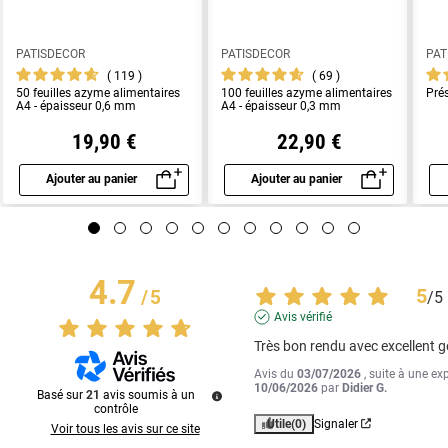
PATISDECOR
PATISDECOR
PAT
119
69
50 feuilles azyme alimentaires
100 feuilles azyme alimentaires
Pré
A4 - épaisseur 0,6 mm
A4 - épaisseur 0,3 mm
19,90 €
22,90 €
Ajouter au panier
Ajouter au panier
Aperçu rapide
Aperçu rapide
4.7
5
/
5
/
5
Avis vérifié
Très bon rendu avec excellent 
Avis du
03/07/2026
, suite à une ex
10/06/2026
par
Didier G.
Basé sur
21
avis soumis à un
contrôle
Utile
(0)
Signaler
Voir tous les avis sur ce site