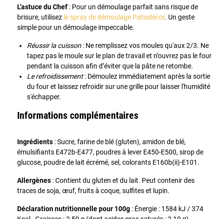
L'astuce du Chef
: Pour un démoulage parfait sans risque de
brisure, utilisez
le spray de démoulage Patisdécor
. Un geste
simple pour un démoulage impeccable.
Réussir la cuisson
: Ne remplissez vos moules qu'aux 2/3. Ne
tapez pas le moule sur le plan de travail et n’ouvrez pas le four
pendant la cuisson afin d’éviter que la pâte ne retombe.
Le refroidissement
: Démoulez immédiatement après la sortie
du four et laissez refroidir sur une grille pour laisser l'humidité
s'échapper.
Informations complémentaires
Ingrédients
: Sucre, farine de blé (gluten), amidon de blé,
émulsifiants E472b-E477, poudres à lever E450-E500, sirop de
glucose, poudre de lait écrémé, sel, colorants E160b(ii)-E101.
Allergènes
: Contient du gluten et du lait. Peut contenir des
traces de soja, œuf, fruits à coque, sulfites et lupin.
Déclaration nutritionnelle pour 100g
: Énergie : 1584 kJ / 374
Kcal - Graisses : 2,50 g (dont acides gras saturés : 2,10 g) -