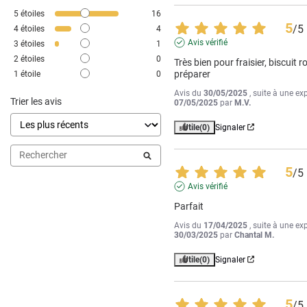
5
étoiles
16
5
/
5
4
étoiles
4
Avis vérifié
3
étoiles
1
2
étoiles
0
Très bien pour fraisier, biscuit ro
préparer
1
étoile
0
Avis du
30/05/2025
, suite à une ex
Trier les avis
07/05/2025
par
M.V.
Utile
(0)
Signaler
5
/
5
Avis vérifié
Parfait
Avis du
17/04/2025
, suite à une ex
30/03/2025
par
Chantal M.
Utile
(0)
Signaler
5
/
5