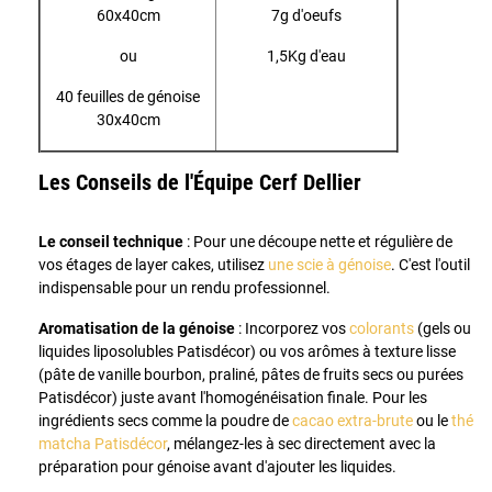
60x40cm
7g d'oeufs
ou
1,5Kg d'eau
40 feuilles de génoise
30x40cm
Les Conseils de l'Équipe Cerf Dellier
Le conseil technique
: Pour une découpe nette et régulière de
vos étages de layer cakes, utilisez
une scie à génoise
. C'est l'outil
indispensable pour un rendu professionnel.
Aromatisation de la génoise
: Incorporez vos
colorants
(gels ou
liquides liposolubles Patisdécor) ou vos arômes à texture lisse
(pâte de vanille bourbon, praliné, pâtes de fruits secs ou purées
Patisdécor) juste avant l'homogénéisation finale. Pour les
ingrédients secs comme la poudre de
cacao extra-brute
ou le
thé
matcha Patisdécor
, mélangez-les à sec directement avec la
préparation pour génoise avant d'ajouter les liquides.