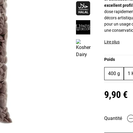
excellent profi
dose rapidement
décors artistiq
pour un usage oc
une conservati
Lire plus
Poids
400 g
1 
9,90 €
Quantité
-