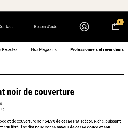
0
Contact
Besoin d'aide
Mon Compte
 Recettes
Nos Magasins
Professionnels et revendeurs
t noir de couverture
0
7
ocolat de couverture noir
64,5% de cacao
Patisdécor. Riche, puissant
t équilibré, il se distingue par sa
saveur de cacao douce et son