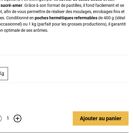
l sucré-amer
. Grâce à son format de pastilles, il fond facilement et se
, afin de vous permettre de réaliser des moulages, enrobages fins et
ues. Conditionné en
poches hermétiques refermables
de 400 g (idéal
casionnel) ou 1 kg (parfait pour les grosses productions), il garantit
on optimale de ses arômes.
Kg
Ajouter
au panier
+