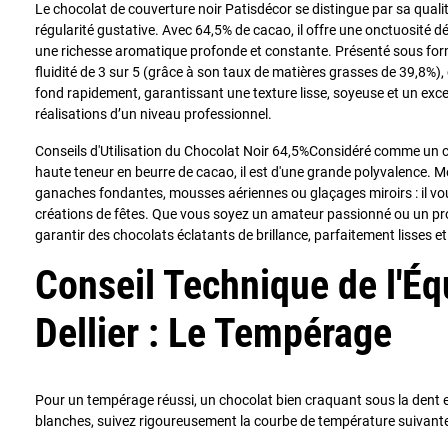
Le chocolat de couverture noir Patisdécor se distingue par sa quali
régularité gustative. Avec 64,5% de cacao, il offre une onctuosité d
une richesse aromatique profonde et constante. Présenté sous form
fluidité de 3 sur 5 (grâce à son taux de matières grasses de 39,8%),
fond rapidement, garantissant une texture lisse, soyeuse et un exc
réalisations d’un niveau professionnel.
Conseils d'Utilisation du Chocolat Noir 64,5%Considéré comme un c
haute teneur en beurre de cacao, il est d'une grande polyvalence. M
ganaches fondantes, mousses aériennes ou glaçages miroirs : il 
créations de fêtes. Que vous soyez un amateur passionné ou un profes
garantir des chocolats éclatants de brillance, parfaitement lisses e
Conseil Technique de l'Éq
Dellier : Le Tempérage
Pour un tempérage réussi, un chocolat bien craquant sous la dent 
blanches, suivez rigoureusement la courbe de température suivante