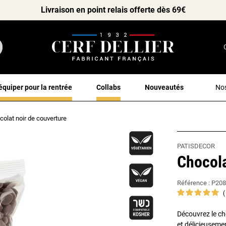
Livraison en point relais offerte dès 69€
équiper pour la rentrée
Collabs
Nouveautés
Nos
colat noir de couverture
PATISDECOR
Chocola
Référence :
P208
Découvrez le ch
et délicieusemen