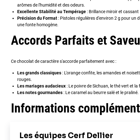
arômes de l'humidité et des odeurs.
Excellente Stabilité au Tempérage
: Brillance miroir et cassan
Précision du Format
: Pistoles régulières d'environ 2 g pour un 
une fonte homogène.
Accords Parfaits et Saveu
Ce chocolat de caractère s'accorde parfaitement avec :
Les grands classiques
: L'orange confite, les amandes et noisettes
rouges.
Les mariages audacieux
: Le poivre de Sichuan, le thé vert et l
Les notes gourmandes
: Le caramel au beurre salé et le praliné.
Informations complément
Ingrédients
: Pâte de cacao (60,5%), sucre, beurre de cacao, émulsif
naturel de vanille.