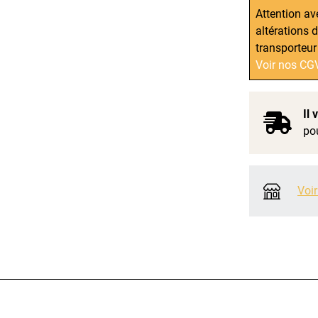
Attention av
altérations 
transporteur
Voir nos CG
Il
pou
Voir