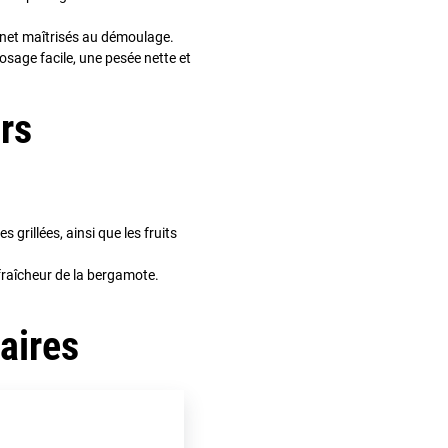
t net maîtrisés au démoulage.
dosage facile, une pesée nette et
rs
 grillées, ainsi que les fruits
a fraîcheur de la bergamote.
aires
iant : lécithine de soja, arôme