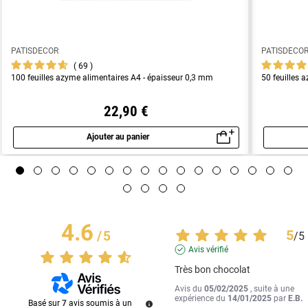
PATISDECOR
PATISDECO
69
100 feuilles azyme alimentaires A4 - épaisseur 0,3 mm
50 feuilles 
22,90 €
Ajouter au panier
Aperçu rapide
4.6
5
/
5
/
5
Avis vérifié
Très bon chocolat
Avis du
05/02/2025
, suite à une
expérience du
14/01/2025
par
E.B.
Basé sur
7
avis soumis à un