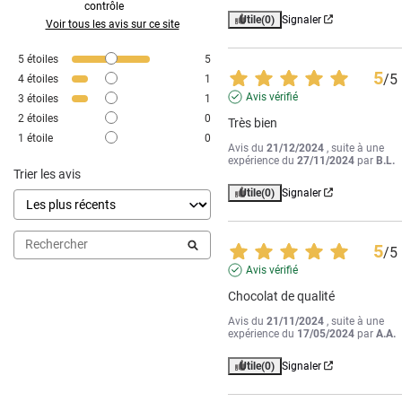
contrôle
Utile
(0)
Signaler
Voir tous les avis sur ce site
5
étoiles
5
5
/
5
4
étoiles
1
Avis vérifié
3
étoiles
1
2
étoiles
0
Très bien
1
étoile
0
Avis du
21/12/2024
, suite à une
expérience du
27/11/2024
par
B.L.
Trier les avis
Utile
(0)
Signaler
5
/
5
Avis vérifié
Chocolat de qualité
Avis du
21/11/2024
, suite à une
expérience du
17/05/2024
par
A.A.
Utile
(0)
Signaler