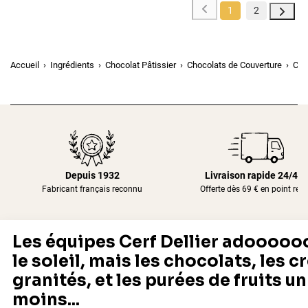
1
2
Accueil
Ingrédients
Chocolat Pâtissier
Chocolats de Couverture
Cho
Depuis 1932
Livraison rapide 24/48
Fabricant français reconnu
Offerte dès 69 € en point rela
Newsletter