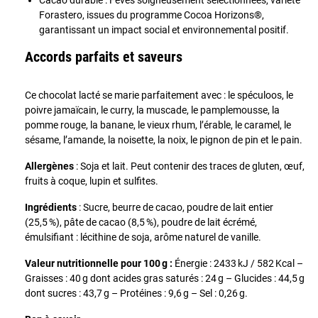
Forastero, issues du programme Cocoa Horizons®,
garantissant un impact social et environnemental positif.
Accords parfaits et saveurs
Ce chocolat lacté se marie parfaitement avec : le spéculoos, le
poivre jamaïcain, le curry, la muscade, le pamplemousse, la
pomme rouge, la banane, le vieux rhum, l’érable, le caramel, le
sésame, l’amande, la noisette, la noix, le pignon de pin et le pain.
Allergènes
: Soja et lait. Peut contenir des traces de gluten, œuf,
fruits à coque, lupin et sulfites.
Ingrédients
: Sucre, beurre de cacao, poudre de lait entier
(25,5 %), pâte de cacao (8,5 %), poudre de lait écrémé,
émulsifiant : lécithine de soja, arôme naturel de vanille.
Valeur nutritionnelle pour 100 g :
Énergie : 2433 kJ / 582 Kcal –
Graisses : 40 g dont acides gras saturés : 24 g – Glucides : 44,5 g
dont sucres : 43,7 g – Protéines : 9,6 g – Sel : 0,26 g.