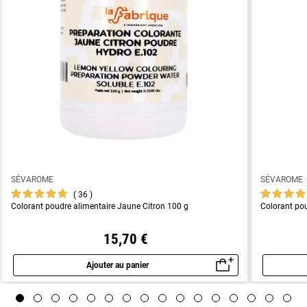
SÉVAROME
SÉVAROME
36
Colorant poudre alimentaire Jaune Citron 100 g
Colorant pou
15,70 €
Ajouter au panier
Aperçu rapide