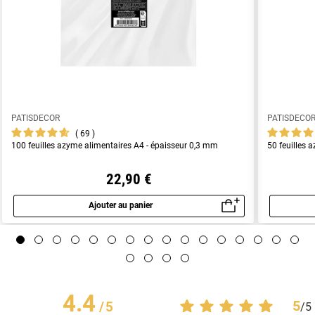
PATISDECOR
PATISDECO
69
100 feuilles azyme alimentaires A4 - épaisseur 0,3 mm
50 feuilles 
22,90 €
Ajouter au panier
Aperçu rapide
4.4
5
/
5
/
5