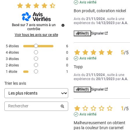
Avis vérifié
Bon produit, coloration nickel
Avis du
21/11/2024
, suite à une
expérience du
14/12/2023
par
A.A.
Basé sur
7
avis soumis à un
contrôle
Utile
(0)
Signaler
Voir tous les avis sur ce site
5
étoiles
6
5
/
5
4
étoiles
0
Avis vérifié
3
étoiles
0
2
étoiles
0
Topp
1
étoile
1
Avis du
21/11/2024
, suite à une
expérience du
20/11/2023
par
A.A.
Trier les avis
Utile
(0)
Signaler
1
/
5
Avis vérifié
Malheureusement on obtient 
pas la couleur brun caramel 