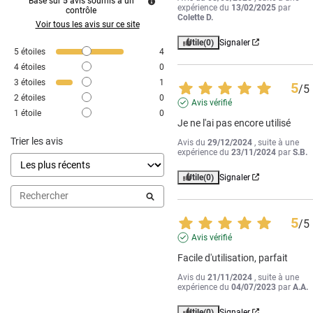
Basé sur
5
avis soumis à un
expérience du
13/02/2025
par
contrôle
Colette D.
Voir tous les avis sur ce site
Utile
(0)
Signaler
5
étoiles
4
4
étoiles
0
3
étoiles
1
5
/
5
2
étoiles
0
Avis vérifié
1
étoile
0
Je ne l'ai pas encore utilisé
Trier les avis
Avis du
29/12/2024
, suite à une
expérience du
23/11/2024
par
S.B.
Utile
(0)
Signaler
5
/
5
Avis vérifié
Facile d'utilisation, parfait
Avis du
21/11/2024
, suite à une
expérience du
04/07/2023
par
A.A.
Utile
(0)
Signaler