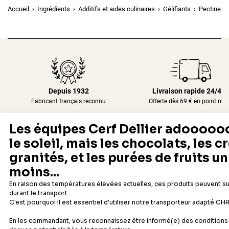
Accueil
Ingrédients
Additifs et aides culinaires
Gélifiants
Pectine R
Depuis 1932
Livraison rapide 24/48
Fabricant français reconnu
Offerte dès 69 € en point rela
Newsletter
Recevez les recettes, astuces et offres spéciales.
S'inscrire