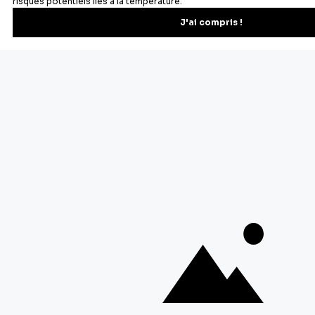
Vous pourrez vous désinscrire depuis votre espace client.
À propos de Cerf Dellier
Votre commande
Guides et conseil
Contactez notre service client