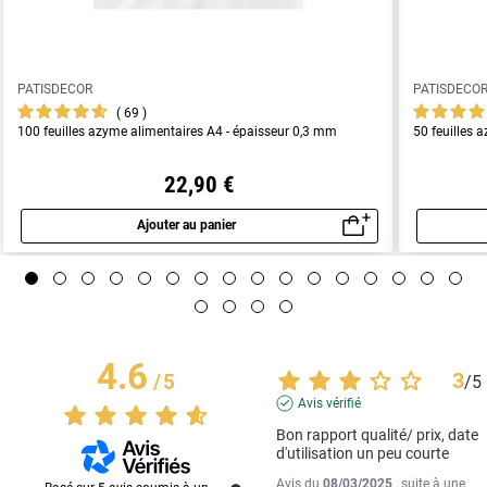
PATISDECOR
PATISDECO
69
100 feuilles azyme alimentaires A4 - épaisseur 0,3 mm
50 feuilles 
22,90 €
Ajouter au panier
Aperçu rapide
4.6
3
/
5
/
5
Avis vérifié
Bon rapport qualité/ prix, date 
d'utilisation un peu courte
Avis du
08/03/2025
, suite à une