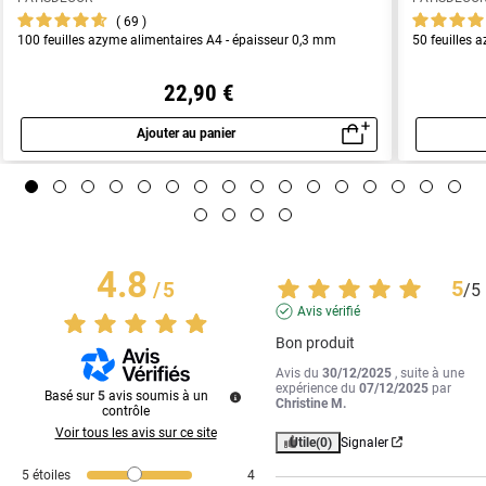
69
100 feuilles azyme alimentaires A4 - épaisseur 0,3 mm
50 feuilles 
22,90 €
Ajouter au panier
Aperçu rapide
4.8
5
/
5
/
5
Avis vérifié
Bon produit
Avis du
30/12/2025
, suite à une
expérience du
07/12/2025
par
Basé sur
5
avis soumis à un
Christine M.
contrôle
Voir tous les avis sur ce site
Utile
(0)
Signaler
5
étoiles
4