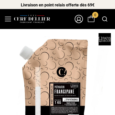
Livraison en point relais offerte dès 69€
0
Menu
Mon Compte