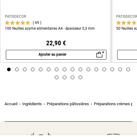
PATISDECOR
PATISDECO
69
100 feuilles azyme alimentaires A4 - épaisseur 0,3 mm
50 feuilles 
22,90 €
Ajouter au panier
Aperçu rapide
Accueil
Ingrédients
Préparations pâtissières
Préparations crèmes pât