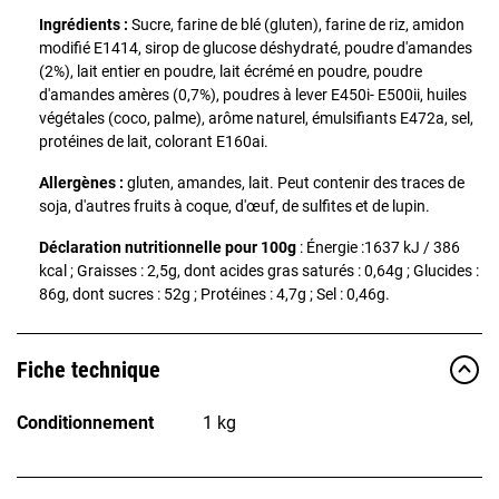
Ingrédients :
Sucre, farine de blé (gluten), farine de riz, amidon
modifié E1414, sirop de glucose déshydraté, poudre d'amandes
(2%), lait entier en poudre, lait écrémé en poudre, poudre
d'amandes amères (0,7%), poudres à lever E450i- E500ii, huiles
végétales (coco, palme), arôme naturel, émulsifiants E472a, sel,
protéines de lait, colorant E160ai.
Allergènes :
gluten, amandes, lait. Peut contenir des traces de
soja, d'autres fruits à coque, d'œuf, de sulfites et de lupin.
Déclaration nutritionnelle pour 100g
: Énergie :1637 kJ / 386
kcal ; Graisses : 2,5g, dont acides gras saturés : 0,64g ; Glucides :
86g, dont sucres : 52g ; Protéines : 4,7g ; Sel : 0,46g.
Fiche technique
Conditionnement
1 kg