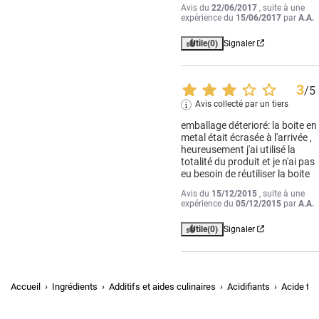
Avis du
22/06/2017
, suite à une
expérience du
15/06/2017
par
A.A.
Utile
(0)
Signaler
3
/
5
Avis collecté par un tiers
emballage déterioré: la boite en 
metal était écrasée à l'arrivée , 
heureusement j'ai utilisé la 
totalité du produit et je n'ai pas 
eu besoin de réutiliser la boite
Avis du
15/12/2015
, suite à une
expérience du
05/12/2015
par
A.A.
Utile
(0)
Signaler
Accueil
Ingrédients
Additifs et aides culinaires
Acidifiants
Acide tar