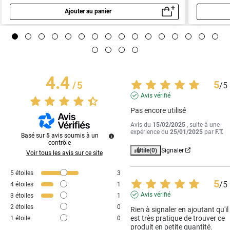
Ajouter au panier
Aperçu rapide
4.4
5
/
5
/
5
Avis vérifié
Pas encore utilisé
Avis du
15/02/2025
, suite à une
expérience du
25/01/2025
par
F.T.
Basé sur
5
avis soumis à un
contrôle
Utile
(0)
Signaler
Voir tous les avis sur ce site
5
étoiles
3
5
/
5
4
étoiles
1
Avis vérifié
3
étoiles
1
2
étoiles
0
Rien à signaler en ajoutant qu'il 
est très pratique de trouver ce 
1
étoile
0
produit en petite quantité.