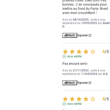
pralines roses .Elles sont très 
bonnes .J' en concassés pour 
mettre au fond du Paris- Brest 
avec mon croustillant !
Avis du
08/10/2025
, suite à une
expérience du
19/09/2025
par
Béatr
D.
Utile
(0)
Signaler
4
/
5
Avis vérifié
Pas encore servi
Avis du
21/11/2024
, suite à une
expérience du
11/04/2024
par
A.A.
Utile
(0)
Signaler
4
/
5
Avis vérifié