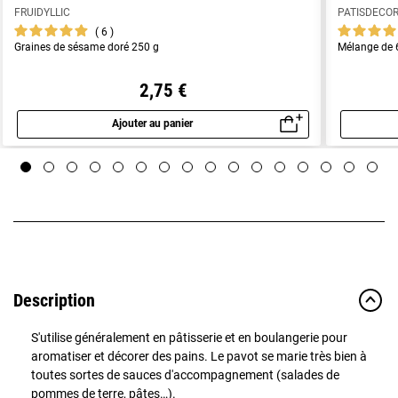
FRUIDYLLIC
PATISDECO
6
Graines de sésame doré 250 g
Mélange de 
2,75 €
Ajouter au panier
Aperçu rapide
Description
S'utilise généralement en pâtisserie et en boulangerie pour
aromatiser et décorer des pains. Le pavot se marie très bien à
toutes sortes de sauces d'accompagnement (salades de
pommes de terre, pâtes…).