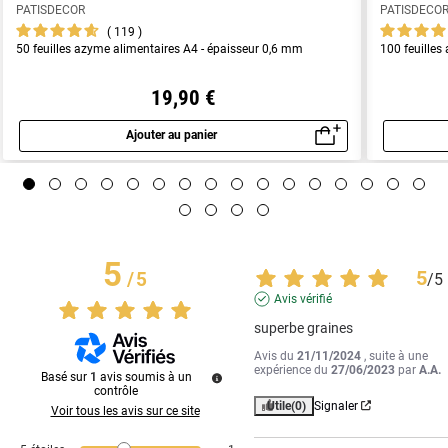
PATISDECOR
PATISDECO
119
50 feuilles azyme alimentaires A4 - épaisseur 0,6 mm
100 feuilles
19,90 €
Ajouter au panier
Aperçu rapide
5
5
/
5
/
5
Avis vérifié
superbe graines
Avis du
21/11/2024
, suite à une
expérience du
27/06/2023
par
A.A.
Basé sur
1
avis soumis à un
contrôle
Utile
(0)
Signaler
Voir tous les avis sur ce site