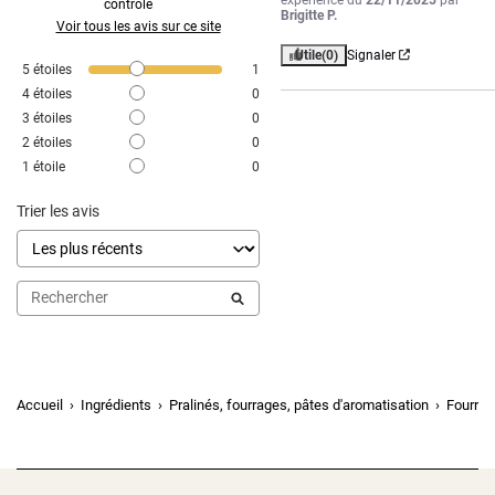
contrôle
Brigitte P.
Voir tous les avis sur ce site
Utile
(0)
Signaler
5
étoiles
1
4
étoiles
0
3
étoiles
0
2
étoiles
0
1
étoile
0
Trier les avis
Accueil
Ingrédients
Pralinés, fourrages, pâtes d'aromatisation
Fourrag