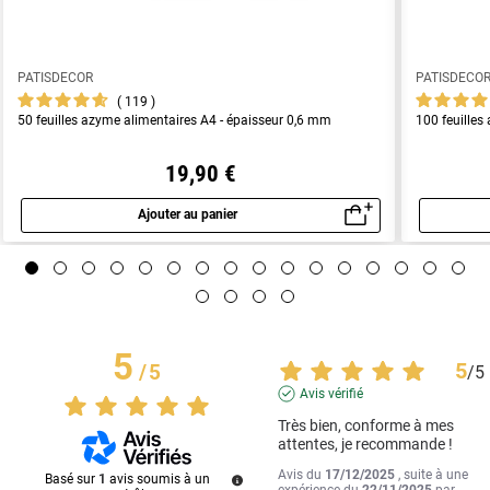
PATISDECOR
PATISDECO
119
50 feuilles azyme alimentaires A4 - épaisseur 0,6 mm
100 feuilles
19,90 €
Ajouter au panier
Aperçu rapide
5
5
/
5
/
5
Avis vérifié
Très bien, conforme à mes 
attentes, je recommande !
Avis du
17/12/2025
, suite à une
Basé sur
1
avis soumis à un
expérience du
22/11/2025
par