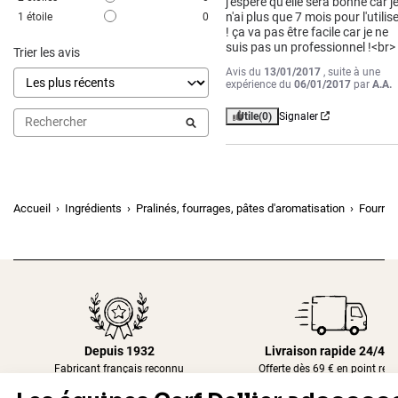
j'espère qu'elle sera bonne car je
n'ai plus que 7 mois pour l'utilise
1
étoile
0
! ça va pas être facile car je ne 
suis pas un professionnel !<br>
Trier les avis
Avis du
13/01/2017
, suite à une
expérience du
06/01/2017
par
A.A.
Utile
(0)
Signaler
Accueil
Ingrédients
Pralinés, fourrages, pâtes d'aromatisation
Fourrag
Depuis 1932
Livraison rapide 24/48
Fabricant français reconnu
Offerte dès 69 € en point rela