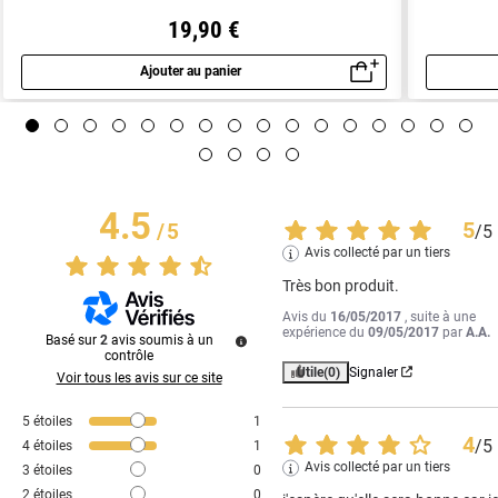
19,90 €
Ajouter au panier
Aperçu rapide
4.5
5
/
5
/
5
Avis collecté par un tiers
Très bon produit.
Avis du
16/05/2017
, suite à une
expérience du
09/05/2017
par
A.A.
Basé sur
2
avis soumis à un
contrôle
Utile
(0)
Signaler
Voir tous les avis sur ce site
5
étoiles
1
4
/
5
4
étoiles
1
Avis collecté par un tiers
3
étoiles
0
2
étoiles
0