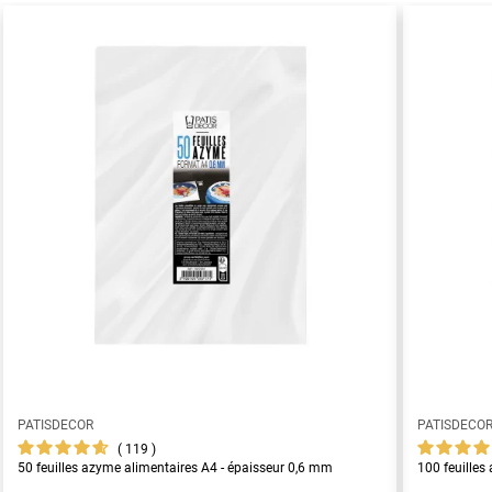
PATISDECOR
PATISDECO
119
50 feuilles azyme alimentaires A4 - épaisseur 0,6 mm
100 feuilles