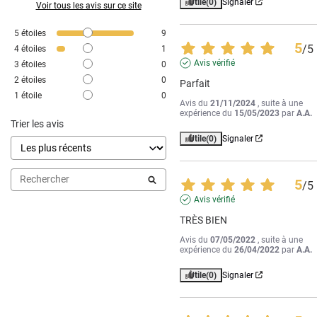
Utile
(0)
Signaler
Voir tous les avis sur ce site
5
étoiles
9
5
/
5
4
étoiles
1
Avis vérifié
3
étoiles
0
2
étoiles
0
Parfait
1
étoile
0
Avis du
21/11/2024
, suite à une
expérience du
15/05/2023
par
A.A.
Trier les avis
Utile
(0)
Signaler
5
/
5
Avis vérifié
TRÈS BIEN
Avis du
07/05/2022
, suite à une
expérience du
26/04/2022
par
A.A.
Utile
(0)
Signaler