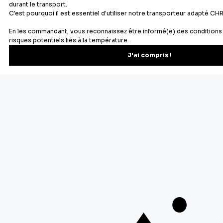
Recevez les recettes, astuces et offres spéciales.
S'inscrire
Vous pourrez vous désinscrire depuis votre espace client.
À propos de Cerf Dellier
Votre commande
Guides et conseil
Contactez notre service client