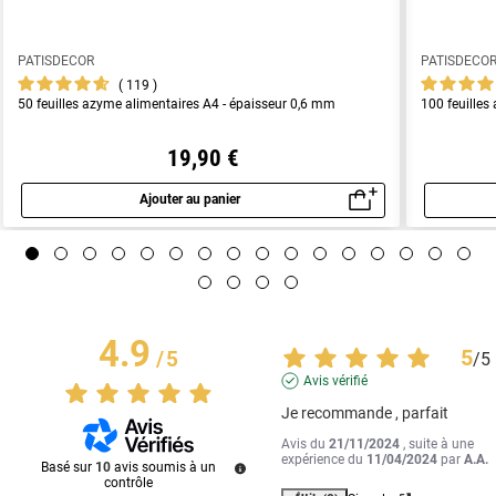
PATISDECOR
PATISDECO
119
50 feuilles azyme alimentaires A4 - épaisseur 0,6 mm
100 feuilles
19,90 €
Ajouter au panier
Aperçu rapide
4.9
5
/
5
/
5
Avis vérifié
Je recommande , parfait
Avis du
21/11/2024
, suite à une
expérience du
11/04/2024
par
A.A.
Basé sur
10
avis soumis à un
contrôle