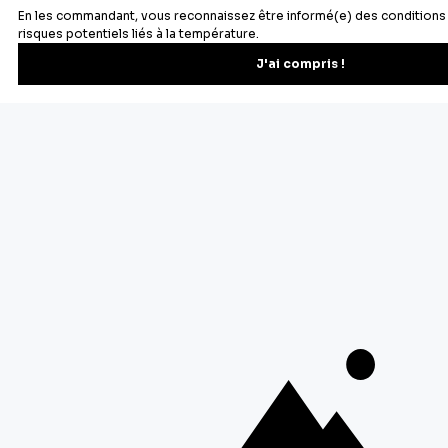
Newsletter
Recevez les recettes, astuces et offres spéciales.
S'inscrire
Vous pourrez vous désinscrire depuis votre espace client.
À propos de Cerf Dellier
Votre commande
Guides et conseil