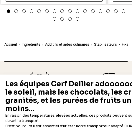
Aperçu rapide
Accueil
Ingrédients
Additifs et aides culinaires
Stabilisateurs
Fixate
Depuis 1932
Livraison rapide 24/48
Fabricant français reconnu
Offerte dès 69 € en point rela