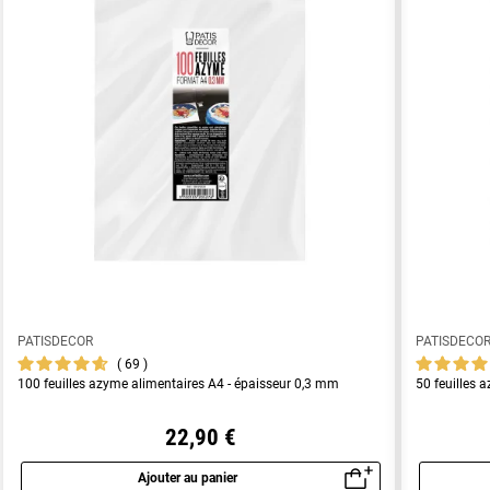
PATISDECOR
PATISDECO
69
100 feuilles azyme alimentaires A4 - épaisseur 0,3 mm
50 feuilles 
22,90 €
Ajouter au panier