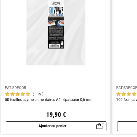
PATISDECOR
PATISDECO
119
50 feuilles azyme alimentaires A4 - épaisseur 0,6 mm
100 feuilles
19,90 €
Ajouter au panier
Aperçu rapide