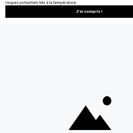
Newsletter
Recevez les recettes, astuces et offres spéciales.
S'inscrire
Vous pourrez vous désinscrire depuis votre espace client.
À propos de Cerf Dellier
Votre commande
Guides et conseil
Contactez notre service client