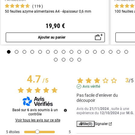
119
50 feuilles azyme alimentaires A4 - épaisseur 0,6 mm
100 feuilles
19,90 €
Ajouter au panier
Aperçu rapide
4.7
3
/
5
/
5
Avis vérifié
Pas facile d’enlever du 
découpoir
Avis du
21/11/2024
, suite à une
Basé sur
6
avis soumis à un
expérience du
12/10/2024
par
M.G.
contrôle
Voir tous les avis sur ce site
Utile
(0)
Signaler
5
étoiles
5