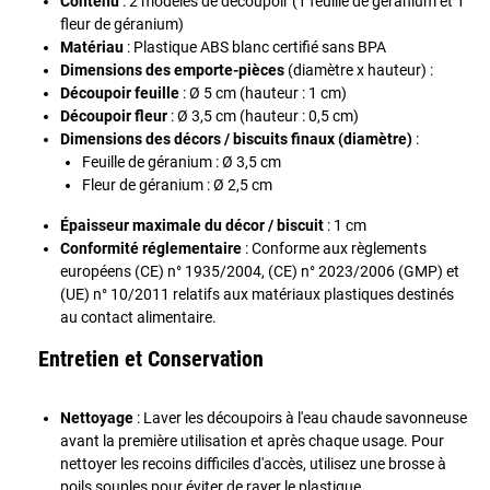
Contenu
: 2 modèles de découpoir (1 feuille de géranium et 1
fleur de géranium)
Matériau
: Plastique ABS blanc certifié sans BPA
Dimensions des emporte-pièces
(diamètre x hauteur) :
Découpoir feuille
: Ø 5 cm (hauteur : 1 cm)
Découpoir fleur
: Ø 3,5 cm (hauteur : 0,5 cm)
Dimensions des décors / biscuits finaux (diamètre)
:
Feuille de géranium : Ø 3,5 cm
Fleur de géranium : Ø 2,5 cm
Épaisseur maximale du décor / biscuit
: 1 cm
Conformité réglementaire
: Conforme aux règlements
européens (CE) n° 1935/2004, (CE) n° 2023/2006 (GMP) et
(UE) n° 10/2011 relatifs aux matériaux plastiques destinés
au contact alimentaire.
Entretien et Conservation
Nettoyage
: Laver les découpoirs à l'eau chaude savonneuse
avant la première utilisation et après chaque usage. Pour
nettoyer les recoins difficiles d'accès, utilisez une brosse à
poils souples pour éviter de rayer le plastique.