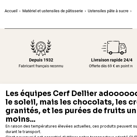
Accueil
Matériel et ustensiles de pâtisserie
Ustensiles pâte à sucre
Dé
Depuis 1932
Livraison rapide 24/48
Fabricant français reconnu
Offerte dès 69 € en point rela
Newsletter
Recevez les recettes, astuces et offres spéciales.
S'inscrire