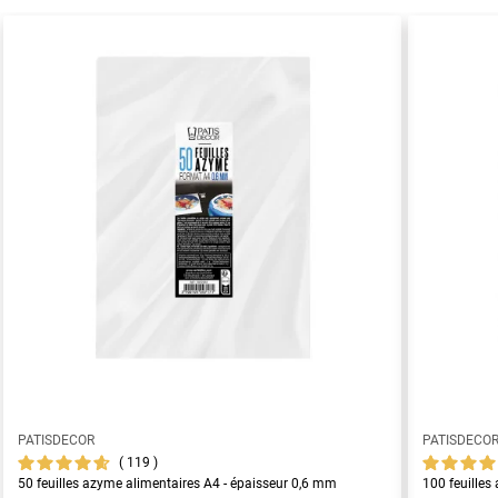
PATISDECOR
PATISDECO
119
50 feuilles azyme alimentaires A4 - épaisseur 0,6 mm
100 feuilles