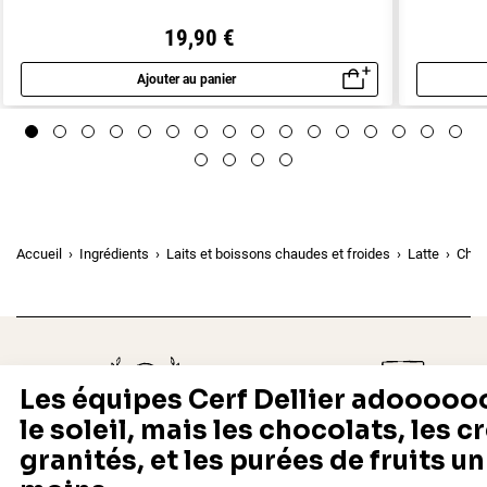
19,90 €
Ajouter au panier
Aperçu rapide
Accueil
Ingrédients
Laits et boissons chaudes et froides
Latte
Chaï 
Depuis 1932
Livraison rapide 24/48
Fabricant français reconnu
Offerte dès 69 € en point rela