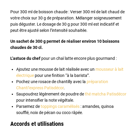
Pour 300 ml de boisson chaude : Verser 300 ml de lait chaud de
votre choix sur 30 g de préparation. Mélanger soigneusement
puis déguster. Le dosage de 30 g pour 300 ml est indicatif et
peut être ajusté selon l’intensité souhaitée.
Un sachet de 300 g permet de réaliser environ 10 boissons
chaudes de 30 cl.
L’astuce du chef
pour un chaï latte encore plus gourmand :
Ajoutez une mousse de lait réalisée avec un
mousseur à lait
électrique
pour une finition “à la barista”.
Pochez une rosace de chantilly avec la
préparation
Chanti’express Patisdécor
.
Saupoudrez légèrement de poudre de
thé matcha Patisdécor
pour intensifier la note végétale.
Parsemez de
toppings caramélisés
: amandes, quinoa
soufflé, noix de pécan ou coco râpée.
Accords et utilisations