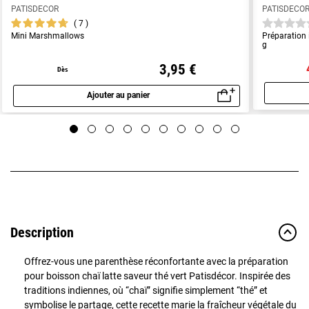
PATISDECOR
PATISDECO
7
Mini Marshmallows
Préparation 
g
3,95 €
Dès
Ajouter au panier
Aperçu rapide
Description
Offrez-vous une parenthèse réconfortante avec la préparation
pour boisson chaï latte saveur thé vert Patisdécor. Inspirée des
traditions indiennes, où “chaï” signifie simplement “thé” et
symbolise le partage, cette recette marie la fraîcheur végétale du