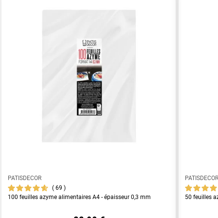
PATISDECOR
PATISDECO
69
100 feuilles azyme alimentaires A4 - épaisseur 0,3 mm
50 feuilles 