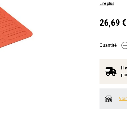
Lire plus
26,69 €
Quantité
-
Il
pou
Voir