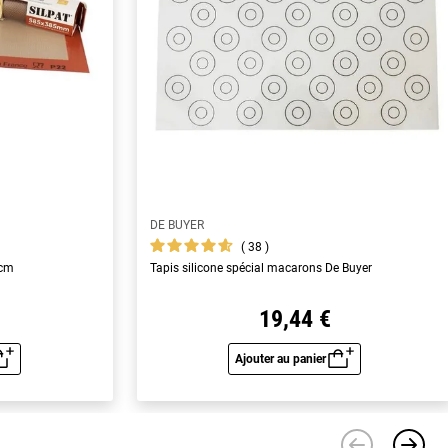
DE BUYER
38
 cm
Tapis silicone spécial macarons De Buyer
19,44 €
Ajouter au panier
u rapide
Aperçu rapide