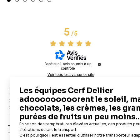
5
/
5
Basé sur
1
avis soumis à un
contrôle
Voir tous les avis sur ce site
5
étoiles
1
4
étoiles
0
3
étoiles
0
2
étoiles
0
1
étoile
0
Trier les avis